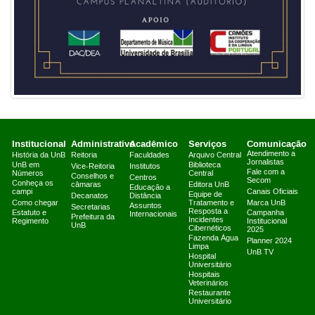
Institucional
Administrativo
Acadêmico
Serviços
Comunicação
Atendimento a
História da UnB
Reitoria
Faculdades
Arquivo Central
Jornalistas
UnB em
Biblioteca
Vice-Reitoria
Institutos
Fale com a
Números
Central
Conselhos e
Centros
Secom
Conheça os
câmaras
Editora UnB
Educação a
campi
Canais Oficiais
Equipe de
Decanatos
Distância
Como chegar
Tratamento e
Marca UnB
Assuntos
Secretarias
Resposta a
Estatuto e
Campanha
Internacionais
Prefeitura da
Incidentes
Regimento
Institucional
UnB
Cibernéticos
2025
Fazenda Água
Planner 2024
Limpa
UnB TV
Hospital
Universitário
Hospitais
Veterinários
Restaurante
Universitário