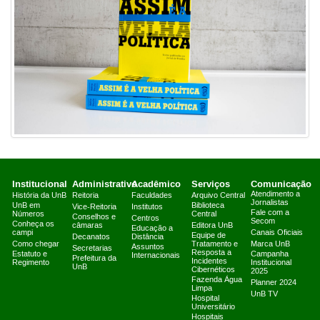
Institucional
Administrativo
Acadêmico
Serviços
Comunicação
Atendimento a
História da UnB
Reitoria
Faculdades
Arquivo Central
Jornalistas
UnB em
Biblioteca
Vice-Reitoria
Institutos
Fale com a
Números
Central
Conselhos e
Centros
Secom
Conheça os
câmaras
Editora UnB
Educação a
campi
Canais Oficiais
Equipe de
Decanatos
Distância
Como chegar
Tratamento e
Marca UnB
Assuntos
Secretarias
Resposta a
Estatuto e
Campanha
Internacionais
Prefeitura da
Incidentes
Regimento
Institucional
UnB
Cibernéticos
2025
Fazenda Água
Planner 2024
Limpa
UnB TV
Hospital
Universitário
Hospitais