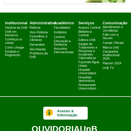
Institucional
Administrativo
Acadêmico
Serviços
Comunicação
Atendimento a
História da UnB
Reitoria
Faculdades
Arquivo Central
Jornalistas
UnB em
Biblioteca
Vice-Reitoria
Institutos
Fale com a
Números
Central
Conselhos e
Centros
Secom
Conheça os
câmaras
Editora UnB
Educação a
campi
Canais Oficiais
Equipe de
Decanatos
Distância
Como chegar
Tratamento e
Marca UnB
Assuntos
Secretarias
Resposta a
Estatuto e
Campanha
Internacionais
Prefeitura da
Incidentes
Regimento
Institucional
UnB
Cibernéticos
2025
Fazenda Água
Planner 2024
Limpa
UnB TV
Hospital
Universitário
Hospitais
Veterinários
Restaurante
Universitário
Acesso à
Informação
OUVIDORIA
UnB