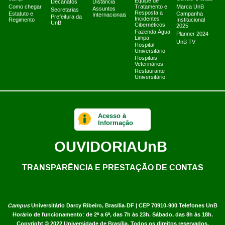
Equipe de
Decanatos
Distância
Como chegar
Tratamento e
Marca UnB
Assuntos
Secretarias
Resposta a
Estatuto e
Campanha
Internacionais
Prefeitura da
Incidentes
Regimento
Institucional
UnB
Cibernéticos
2025
Fazenda Água
Planner 2024
Limpa
UnB TV
Hospital
Universitário
Hospitais
Veterinários
Restaurante
Universitário
Acesso à
Informação
OUVIDORIA
UnB
TRANSPARÊNCIA E PRESTAÇÃO DE CONTAS
Campus
Universitário Darcy Ribeiro,
Brasília-DF | CEP 70910-900
Telefones UnB
Horário de funcionamento: de 2ª a 6ª, das 7h às 23h. Sábado, das 8h às 18h.
Copyright © 2022
Universidade de Brasília
.
Todos os direitos reservados.