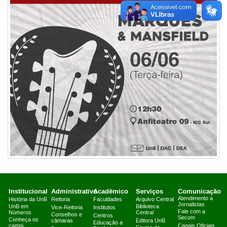
Institucional
Administrativo
Acadêmico
Serviços
Comunicação
Atendimento a
História da UnB
Reitoria
Faculdades
Arquivo Central
Jornalistas
UnB em
Biblioteca
Vice-Reitoria
Institutos
Fale com a
Números
Central
Conselhos e
Centros
Secom
Conheça os
câmaras
Editora UnB
Educação a
campi
Canais Oficiais