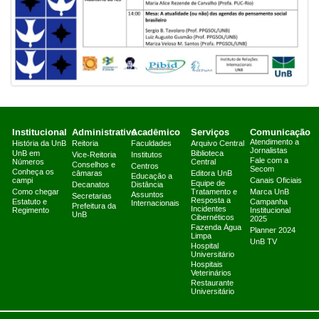
Institucional
Administrativo
Acadêmico
Serviços
Comunicação
Atendimento a
História da UnB
Reitoria
Faculdades
Arquivo Central
Jornalistas
UnB em
Biblioteca
Vice-Reitoria
Institutos
Fale com a
Números
Central
Conselhos e
Centros
Secom
Conheça os
câmaras
Editora UnB
Educação a
campi
Canais Oficiais
Equipe de
Decanatos
Distância
Como chegar
Tratamento e
Marca UnB
Assuntos
Secretarias
Resposta a
Estatuto e
Campanha
Internacionais
Prefeitura da
Incidentes
Regimento
Institucional
UnB
Cibernéticos
2025
Fazenda Água
Planner 2024
Limpa
UnB TV
Hospital
Universitário
Hospitais
Veterinários
Restaurante
Universitário