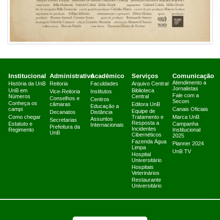
Institucional
Administrativo
Acadêmico
Serviços
Comunicação
Atendimento a
História da UnB
Reitoria
Faculdades
Arquivo Central
Jornalistas
UnB em
Biblioteca
Vice-Reitoria
Institutos
Fale com a
Números
Central
Conselhos e
Centros
Secom
Conheça os
câmaras
Editora UnB
Educação a
campi
Canais Oficiais
Equipe de
Decanatos
Distância
Como chegar
Tratamento e
Marca UnB
Assuntos
Secretarias
Resposta a
Estatuto e
Campanha
Internacionais
Prefeitura da
Incidentes
Regimento
Institucional
UnB
Cibernéticos
2025
Fazenda Água
Planner 2024
Limpa
UnB TV
Hospital
Universitário
Hospitais
Veterinários
Restaurante
Universitário