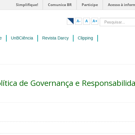
Simplifique!
Comunica BR
Participe
Acesso à infor
Pesquisar...
A-
A
A+
e
UnBCiência
Revista Darcy
Clipping
olítica de Governança e Responsabilid