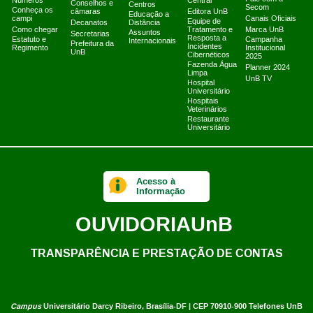
Números
Central
Conselhos e
Centros
Secom
Conheça os
câmaras
Editora UnB
Educação a
campi
Canais Oficiais
Equipe de
Decanatos
Distância
Como chegar
Tratamento e
Marca UnB
Assuntos
Secretarias
Resposta a
Estatuto e
Campanha
Internacionais
Prefeitura da
Incidentes
Regimento
Institucional
UnB
Cibernéticos
2025
Fazenda Água
Planner 2024
Limpa
UnB TV
Hospital
Universitário
Hospitais
Veterinários
Restaurante
Universitário
Acesso à
Informação
OUVIDORIA
UnB
TRANSPARÊNCIA E PRESTAÇÃO DE CONTAS
Campus
Universitário Darcy Ribeiro,
Brasília-DF | CEP 70910-900
Telefones UnB