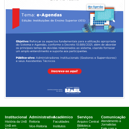
Institucional
Administrativo
Acadêmico
Serviços
Comunicação
Atendimento a
História da UnB
Reitoria
Faculdades
Arquivo Central
Jornalistas
UnB em
Biblioteca
Vice-Reitoria
Institutos
Fale com a