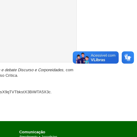
o e debate Discurso e Corporeidades
, com
o Crítica.
_sX9qTVTbkstX3BiWTA5X3c.
Comunicação
Atendimento a Jornalistas