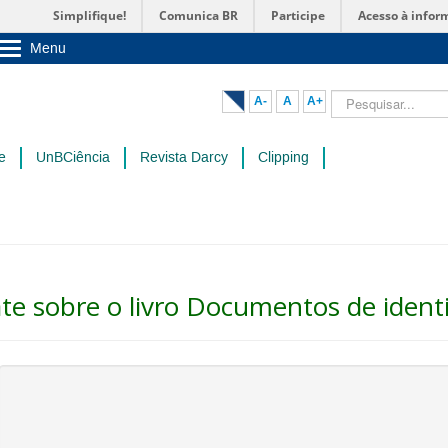
Simplifique!
Comunica BR
Participe
Acesso à infor
Menu
Sobre a UnB
Unidades acadêmicas
Pesquisar...
A-
A
A+
Estude na UnB
Graduação
Pós-Graduação
e
UnBCiência
Revista Darcy
Clipping
Administração
Servidor
e sobre o livro Documentos de ident