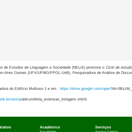
eo de Estudos de Linguagem e Sociedade (NELiS) promove o
Ciclo de estud
men Aires Gomes (UFV/UFMG/PPGL-UnB), Pesquisadora de Análise de Discurs
adora do Edifício Multiuso 1 e em:
https://drive.google.com/open
?id=0BzzM
unb.br/siex/p
ublico/oferta_extensao_listagem.xhtml.
rativo
Acadêmico
Serviços
Faculdades
Arquivo Central