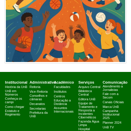
Institucional
Administrativo
Acadêmico
Serviços
Comunicação
Atendimento a
História da UnB
Reitoria
Faculdades
Arquivo Central
Jornalistas
UnB em
Biblioteca
Vice-Reitoria
Institutos
Fale com a
Números
Central
Conselhos e
Centros
Secom
Conheça os
câmaras
Editora UnB
Educação a
campi
Canais Oficiais
Equipe de
Decanatos
Distância
Como chegar
Tratamento e
Marca UnB
Assuntos
Secretarias
Resposta a
Estatuto e
Campanha
Internacionais
Prefeitura da
Incidentes
Regimento
Institucional
UnB
Cibernéticos
2025
Fazenda Água
Planner 2024
Limpa
UnB TV
Hospital