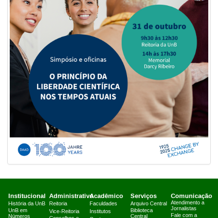
Institucional
Administrativo
Acadêmico
Serviços
Comunicação
Atendimento a
História da UnB
Reitoria
Faculdades
Arquivo Central
Jornalistas
UnB em
Biblioteca
Vice-Reitoria
Institutos
Fale com a
Números
Central