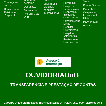
Conselhos e
Centros
Secom
Conheça os
câmaras
Editora UnB
Educação a
campi
Canais Oficiais
Equipe de
Decanatos
Distância
Como chegar
Tratamento e
Marca UnB
Assuntos
Secretarias
Resposta a
Estatuto e
Campanha
Internacionais
Prefeitura da
Incidentes
Regimento
Institucional
UnB
Cibernéticos
2025
Fazenda Água
Planner 2024
Limpa
UnB TV
Hospital
Universitário
Hospitais
Veterinários
Restaurante
Universitário
Acesso à
Informação
OUVIDORIA
UnB
TRANSPARÊNCIA E PRESTAÇÃO DE CONTAS
Campus
Universitário Darcy Ribeiro,
Brasília-DF | CEP 70910-900
Telefones UnB