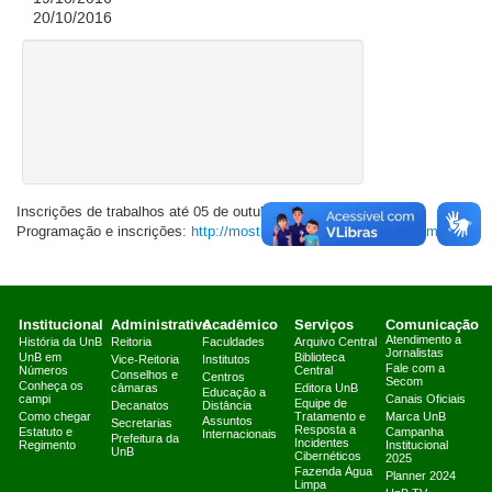
20/10/2016
Inscrições de trabalhos até 05 de outubro.
Programação e inscrições:
http://mostracientifica.wixsite.com/fcmc
Institucional
Administrativo
Acadêmico
Serviços
Comunicação
Atendimento a
História da UnB
Reitoria
Faculdades
Arquivo Central
Jornalistas
UnB em
Biblioteca
Vice-Reitoria
Institutos
Fale com a
Números
Central
Conselhos e
Centros
Secom
Conheça os
câmaras
Editora UnB
Educação a
campi
Canais Oficiais
Equipe de
Decanatos
Distância
Como chegar
Tratamento e
Marca UnB
Assuntos
Secretarias
Resposta a
Estatuto e
Campanha
Internacionais
Prefeitura da
Incidentes
Regimento
Institucional
UnB
Cibernéticos
2025
Fazenda Água
Planner 2024
Limpa