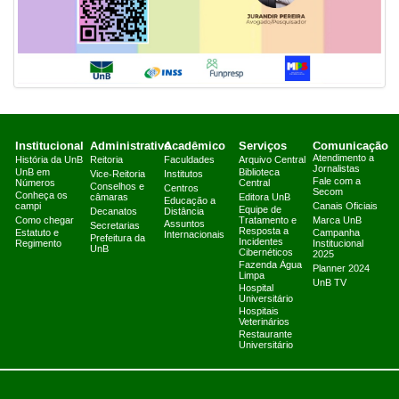
Institucional
Administrativo
Acadêmico
Serviços
Comunicação
Atendimento a
História da UnB
Reitoria
Faculdades
Arquivo Central
Jornalistas
UnB em
Biblioteca
Vice-Reitoria
Institutos
Fale com a
Números
Central
Conselhos e
Centros
Secom
Conheça os
câmaras
Editora UnB
Educação a
campi
Canais Oficiais
Equipe de
Decanatos
Distância
Como chegar
Tratamento e
Marca UnB
Assuntos
Secretarias
Resposta a
Estatuto e
Campanha
Internacionais
Prefeitura da
Incidentes
Regimento
Institucional
UnB
Cibernéticos
2025
Fazenda Água
Planner 2024
Limpa
UnB TV
Hospital
Universitário
Hospitais
Veterinários
Restaurante
Universitário