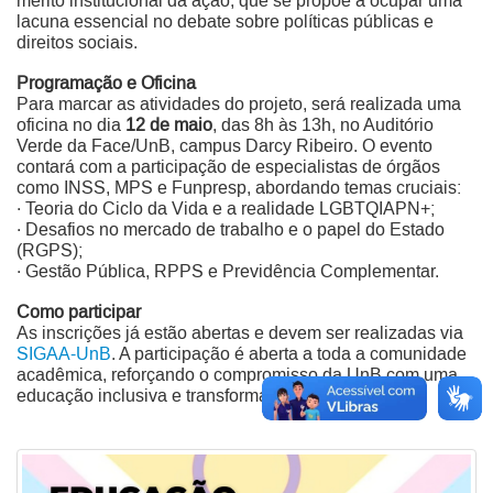
mérito institucional da ação, que se propõe a ocupar uma
lacuna essencial no debate sobre políticas públicas e
direitos sociais.
Programação e Oficina
Para marcar as atividades do projeto, será realizada uma
oficina no dia
12 de maio
, das
8h às 13h, no Auditório
Verde da Face/UnB, campus Darcy Ribeiro. O evento
contará com a participação de especialistas de órgãos
como INSS, MPS e Funpresp, abordando temas cruciais:
· Teoria do Ciclo da Vida e a realidade LGBTQIAPN+;
· Desafios no mercado de trabalho e o papel do Estado
(RGPS);
· Gestão Pública, RPPS e Previdência Complementar.
Como participar
As inscrições já estão abertas e devem ser realizadas via
SIGAA-UnB
. A participação é aberta a toda a comunidade
acadêmica, reforçando o compromisso da UnB com uma
educação inclusiva e transformadora.