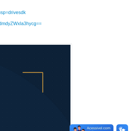
sp=drivesdk
tdmdyZWxla3hycg==