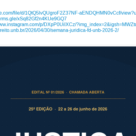
ogle.com/file/d/1QtQ5lvQUgroF2Z37NF-aENDQHMN0vCcf/view?u
/forms.gle/xSq82Gf2n4KUe9GQ7
/www.instagram.com/p/DXpP0UilXCz/?img_index=2&igsh=MWZ
direito.unb.br/2026/04/30/semana-juridica-fd-unb-2026-2/