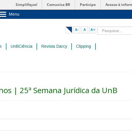
Simplifique!
Comunica BR
Participe
Acesso à infor
Menu
Sobre a UnB
Unidades acadêmicas
Pesquisar...
A-
A
A+
Estude na UnB
Graduação
Pós-Graduação
e
UnBCiência
Revista Darcy
Clipping
Administração
Servidor
hos | 25ª Semana Jurídica da UnB