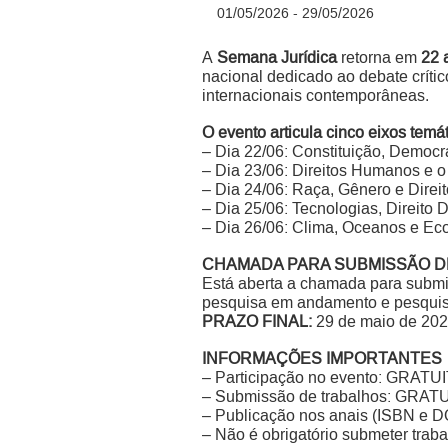
01/05/2026 - 29/05/2026
A
Semana Jurídica
retorna em
22 
nacional dedicado ao debate crítico
internacionais contemporâneas.
O evento articula cinco eixos temát
– Dia 22/06: Constituição, Democra
– Dia 23/06: Direitos Humanos e o
– Dia 24/06: Raça, Gênero e Direi
– Dia 25/06: Tecnologias, Direito Di
– Dia 26/06: Clima, Oceanos e Eco
CHAMADA PARA SUBMISSÃO D
Está aberta a chamada para submi
pesquisa em andamento e pesquisa
PRAZO FINAL:
29 de maio de 2026
INFORMAÇÕES IMPORTANTES
– Participação no evento: GRATU
– Submissão de trabalhos: GRAT
– Publicação nos anais (ISBN e 
– Não é obrigatório submeter traba