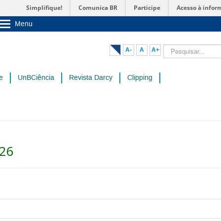
Simplifique!
Comunica BR
Participe
Acesso à infor
Menu
Sobre a UnB
Unidades acadêmicas
Pesquisar...
A-
A
A+
Estude na UnB
Graduação
Pós-Graduação
e
UnBCiência
Revista Darcy
Clipping
Administração
Servidor
026