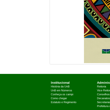
Institucional
Administ
História da UnB
Reitoria
UnB em Números
Vice-Reitor
Conheça os campi
Conselhos
Como chegar
Decanatos
Estatuto e Regimento
Secretaria
Prefeitura