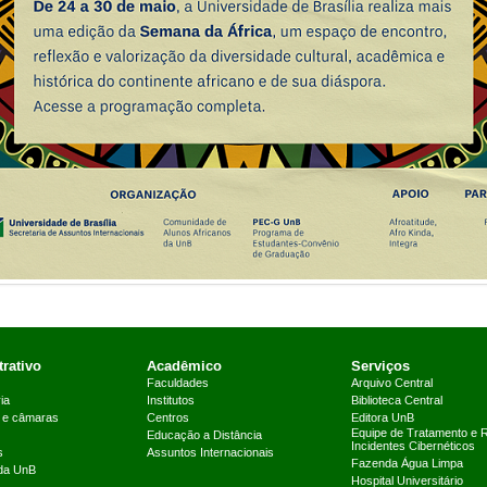
rativo
Acadêmico
Serviços
Faculdades
Arquivo Central
ia
Institutos
Biblioteca Central
 e câmaras
Centros
Editora UnB
Equipe de Tratamento e 
Educação a Distância
Incidentes Cibernéticos
s
Assuntos Internacionais
Fazenda Água Limpa
 da UnB
Hospital Universitário