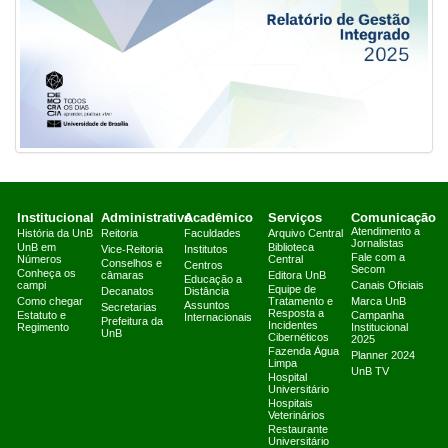
Institucional
Administrativo
Acadêmico
Serviços
Comunicação
Atendimento a
História da UnB
Reitoria
Faculdades
Arquivo Central
Jornalistas
UnB em
Biblioteca
Vice-Reitoria
Institutos
Fale com a
Números
Central
Conselhos e
Centros
Secom
Conheça os
câmaras
Editora UnB
Educação a
campi
Canais Oficiais
Equipe de
Decanatos
Distância
Como chegar
Tratamento e
Marca UnB
Assuntos
Secretarias
Resposta a
Estatuto e
Campanha
Internacionais
Prefeitura da
Incidentes
Regimento
Institucional
UnB
Cibernéticos
2025
Fazenda Água
Planner 2024
Limpa
UnB TV
Hospital
Universitário
Hospitais
Veterinários
Restaurante
Universitário