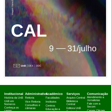
Institucional
Administrativo
Acadêmico
Serviços
Comunicação
Atendimento a
História da UnB
Reitoria
Faculdades
Arquivo Central
Jornalistas
UnB em
Biblioteca
Vice-Reitoria
Institutos
Fale com a
Números
Central
Conselhos e
Centros
Secom
Conheça os
câmaras
Editora UnB
Educação a
campi
Canais Oficiais