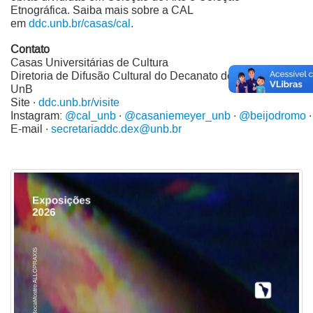
Etnográfica. Saiba mais sobre a CAL
em
ddc.unb.br/casas/cal
.
Contato
Casas Universitárias de Cultura
Diretoria de Difusão Cultural do Decanato de Extensão da
UnB
Site ·
ddc.unb.br/visite
Instagram:
@cal_unb
·
@casaniemeyer_unb
·
@beijodromo
E-mail ·
secretariaddc.dex@unb.br