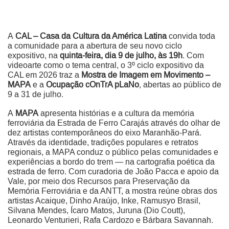
A
CAL – Casa da Cultura da América Latina
convida toda
a comunidade para a abertura de seu novo ciclo
expositivo, na
quinta-feira, dia 9 de julho, às 19h
. Com
videoarte como o tema central, o 3º ciclo expositivo da
CAL em 2026 traz a
Mostra de Imagem em Movimento –
MAPA
e a
Ocupação cOnTrA pLaNo
, abertas ao público de
9 a 31 de julho.
A
MAPA
apresenta histórias e a cultura da memória
ferroviária da Estrada de Ferro Carajás através do olhar de
dez artistas contemporâneos do eixo Maranhão-Pará.
Através da identidade, tradições populares e retratos
regionais, a MAPA conduz o público pelas comunidades e
experiências a bordo do trem — na cartografia poética da
estrada de ferro. Com curadoria de João Pacca e apoio da
Vale, por meio dos Recursos para Preservação da
Memória Ferroviária e da ANTT, a mostra reúne obras dos
artistas Acaique, Dinho Araújo, Inke, Ramusyo Brasil,
Silvana Mendes, Ícaro Matos, Juruna (Dio Coutt),
Leonardo Venturieri, Rafa Cardozo e Bárbara Savannah.