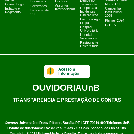
Equipe de
Decanatos
Distância
Como chegar
Tratamento e
Marca UnB
Assuntos
Secretarias
Resposta a
Estatuto e
Campanha
Internacionais
Prefeitura da
Incidentes
Regimento
Institucional
UnB
Cibernéticos
2025
Fazenda Água
Planner 2024
Limpa
UnB TV
Hospital
Universitário
Hospitais
Veterinários
Restaurante
Universitário
Acesso à
Informação
OUVIDORIA
UnB
TRANSPARÊNCIA E PRESTAÇÃO DE CONTAS
Campus
Universitário Darcy Ribeiro,
Brasília-DF | CEP 70910-900
Telefones UnB
Horário de funcionamento: de 2ª a 6ª, das 7h às 23h. Sábado, das 8h às 18h.
Copyright © 2022
Universidade de Brasília
.
Todos os direitos reservados.