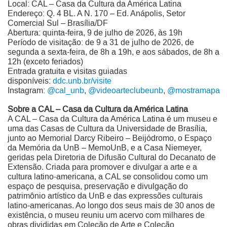
Local: CAL – Casa da Cultura da América Latina
Endereço: Q. 4 BL. A N. 170 – Ed. Anápolis, Setor
Comercial Sul – Brasília/DF
Abertura: quinta-feira, 9 de julho de 2026, às 19h
Período de visitação: de 9 a 31 de julho de 2026, de
segunda a sexta-feira, de 8h a 19h, e aos sábados, de 8h a
12h (exceto feriados)
Entrada gratuita e visitas guiadas
disponíveis:
ddc.unb.br/visite
Instagram:
@cal_unb
,
@videoarteclubeunb
,
@mostramapa
Sobre a CAL – Casa da Cultura da América Latina
A CAL – Casa da Cultura da América Latina é um museu e
uma das Casas de Cultura da Universidade de Brasília,
junto ao Memorial Darcy Ribeiro – Beijódromo, o Espaço
da Memória da UnB – MemoUnB, e a Casa Niemeyer,
geridas pela Diretoria de Difusão Cultural do Decanato de
Extensão. Criada para promover e divulgar a arte e a
cultura latino-americana, a CAL se consolidou como um
espaço de pesquisa, preservação e divulgação do
patrimônio artístico da UnB e das expressões culturais
latino-americanas. Ao longo dos seus mais de 30 anos de
existência, o museu reuniu um acervo com milhares de
obras divididas em Coleção de Arte e Coleção