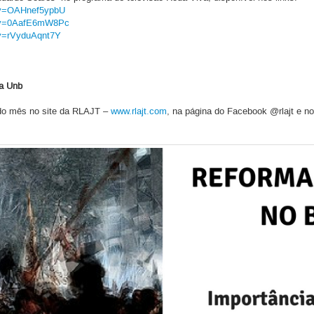
?v=OAHnef5ypbU
h?v=0AafE6mW8Pc
?v=rVyduAqnt7Y
da Unb
do mês no site da RLAJT –
www.rlajt.com
, na página do Facebook @rlajt e no