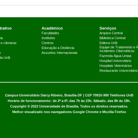
rativo
Acadêmico
Serviços
Faculdades
Arquivo Central
ia
Institutos
Biblioteca Central
 e câmaras
Centros
Editora UnB
Equipe de Tratamento e 
Educação a Distância
Incidentes Cibernéticos
s
Assuntos Internacionais
Fazenda Água Limpa
 da UnB
Hospital Universitário
Hospitais Veterinários
Restaurante Universitário
Campus
Universitário Darcy Ribeiro,
Brasília-DF | CEP 70910-900
Telefones UnB
Horário de funcionamento: de 2ª a 6ª, das 7h às 23h. Sábado, das 8h às 18h.
Copyright © 2022
Universidade de Brasília
.
Todos os direitos reservados.
Melhor visualizado nos navegadores Google Chrome e Mozilla Firefox