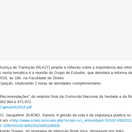
ustiça de Transição (RLAJT) propõe a reflexão sobre a importância das refor
s nesta temática é a reunião do Grupo de Estudos, que abordará a reforma da 
016, às 18h, na Faculdade de Direito.
ticipação, totalizando 2 horas de atividades complementares.
e Recomendações" do relatório final da Comissão Nacional da Verdade e da 
s 962-964 e 971-972
o/Capitulo%2018.pdf
Jacqueline; BUENO, Samira. A gestão da vida e da segurança pública no Bra
el em <
http://www.scielo.br/scielo.php?script=sci_arttext&pid=S0102-6992
g/10.1590/S0102-69922015000100008
.
uardo Soares no programa de televisão Roda Viva, disponível nos links: