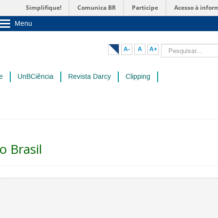
Simplifique!
Comunica BR
Participe
Acesso à infor
Menu
Sobre a UnB
Unidades acadêmicas
Pesquisar...
A-
A
A+
Estude na UnB
Graduação
Pós-Graduação
e
UnBCiência
Revista Darcy
Clipping
Administração
Servidor
o Brasil