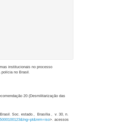
mas institucionais no processo
polícia no Brasil.
Recomendação 20 (Desmilitarização das
sil. Soc. estado., Brasília , v. 30, n.
2015000100123&lng=pt&nrm=iso
>. acessos