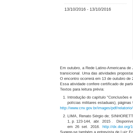
13/10/2016 - 13/10/2016
Em outubro, a Rede Latino-Americana de J
transicional. Uma das atividades proposta
O encontro ocorrerá em 13 de outubro de 2
Essa atividade confere certificado de par
Textos para leitura prévia:
Introdução do capítulo "Conclusões 
polícias militares estaduais), página
http://www.cnv.gov.br/images/pdf/relatori
LIMA, Renato Sérgio de; SINHORETTO, 
1, p. 123-144, abr. 2015 . Disponív
em 26 set. 2016.
http://dx.doi.or
Sugere-se também a entrevista de Luiz Ed