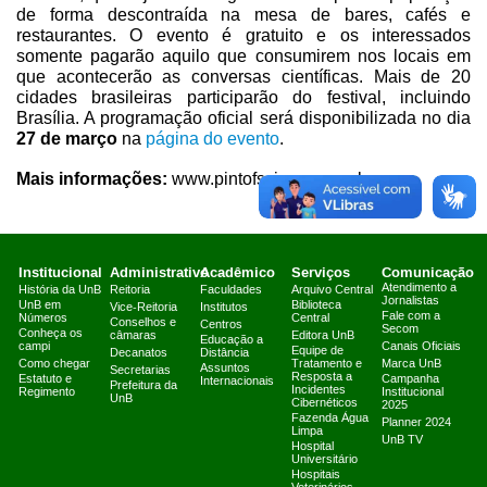
de forma descontraída na mesa de bares, cafés e
restaurantes. O evento é gratuito e os interessados
somente pagarão aquilo que consumirem nos locais em
que acontecerão as conversas científicas. Mais de 20
cidades brasileiras participarão do festival, incluindo
Brasília. A programação oficial será disponibilizada no dia
27 de março
na
página do evento
.
Mais informações:
www.pintofscience.com.br
Institucional
Administrativo
Acadêmico
Serviços
Comunicação
Atendimento a
História da UnB
Reitoria
Faculdades
Arquivo Central
Jornalistas
UnB em
Biblioteca
Vice-Reitoria
Institutos
Fale com a
Números
Central
Conselhos e
Centros
Secom
Conheça os
câmaras
Editora UnB
Educação a
campi
Canais Oficiais
Equipe de
Decanatos
Distância
Como chegar
Tratamento e
Marca UnB
Assuntos
Secretarias
Resposta a
Estatuto e
Campanha
Internacionais
Prefeitura da
Incidentes
Regimento
Institucional
UnB
Cibernéticos
2025
Fazenda Água
Planner 2024
Limpa
UnB TV
Hospital
Universitário
Hospitais