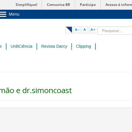
Simplifique!
Comunica BR
Participe
Acesso à infor
Menu
Sobre a UnB
Unidades acadêmicas
Pesquisar...
A-
A
A+
Estude na UnB
Graduação
Pós-Graduação
e
UnBCiência
Revista Darcy
Clipping
Administração
Servidor
imão e dr.simoncoast