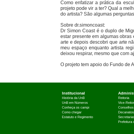
Como enfatizar a prática da escu
projeto pode vir a ter? Qual a mel
do artista? São algumas pergunta
Sobre dr.simoncoast:
Dr Simon Coast é o duplo de Migu
estar presente em algumas obras 
arte e depois descobri que arte nã
meu espaço enquanto artista regi
deixou respirar, mesmo que com a
O projeto tem apoio do Fundo de A
Institucional
Administ
História da UnB
Reitoria
UnB em Números
Vice-Reitor
Conheça os campi
Conselhos
Como chegar
Decanatos
Estatuto e Regimento
Secretaria
Prefeitura