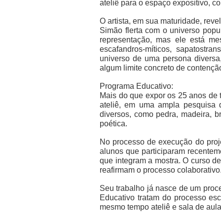
ateliê para o espaço expositivo, 
O artista, em sua maturidade, rev
Simão flerta com o universo popu
representação, mas ele está mes
escafandros-míticos, sapatostra
universo de uma persona diversa,
algum limite concreto de contençã
Programa Educativo:
Mais do que expor os 25 anos de 
ateliê, em uma ampla pesquisa 
diversos, como pedra, madeira, b
poética.
No processo de execução do proje
alunos que participaram recentem
que integram a mostra. O curso d
reafirmam o processo colaborativo
Seu trabalho já nasce de um proc
Educativo tratam do processo escu
mesmo tempo ateliê e sala de aul