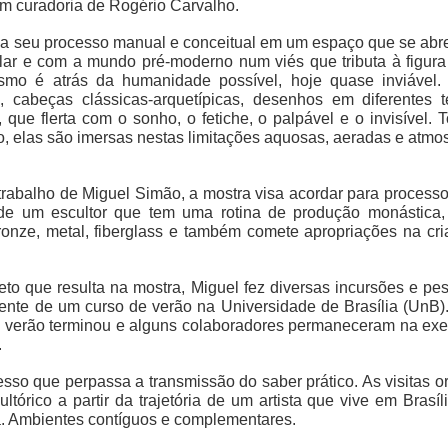
com curadoria de Rogério Carvalho.
ela seu processo manual e conceitual em um espaço que se abre 
lar e com a mundo pré-moderno num viés que tributa à figura
mo é atrás da humanidade possível, hoje quase inviável. A
ns, cabeças clássicas-arquetípicas, desenhos em diferentes
 que flerta com o sonho, o fetiche, o palpável e o invisível.
o, elas são imersas nestas limitações aquosas, aeradas e atmos
trabalho de Miguel Simão, a mostra visa acordar para processo
de um escultor que tem uma rotina de produção monástica,
ronze, metal, fiberglass e também comete apropriações na cr
to que resulta na mostra, Miguel fez diversas incursões e p
ente de um curso de verão na Universidade de Brasília (UnB
e verão terminou e alguns colaboradores permaneceram na ex
.
esso que
perpassa a transmissão do saber prático. As visitas 
ltórico a partir da trajetória de um artista que vive em Bra
a. Ambientes contíguos e complementares.