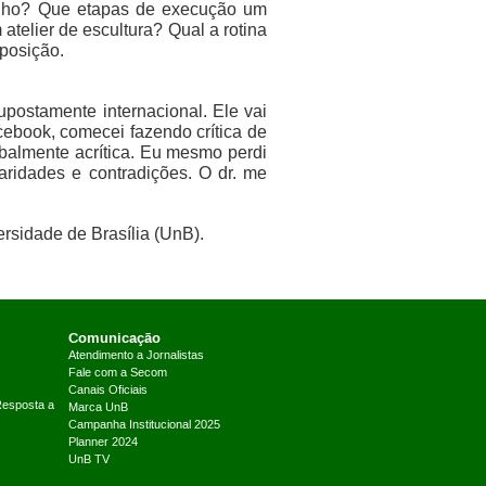
esenho? Que etapas de execução um
atelier de escultura? Qual a rotina
posição.
postamente internacional. Ele vai
ebook, comecei fazendo crítica de
lobalmente acrítica. Eu mesmo perdi
aridades e contradições. O dr. me
rsidade de Brasília (UnB).
Comunicação
Atendimento a Jornalistas
Fale com a Secom
Canais Oficiais
Resposta a
Marca UnB
Campanha Institucional 2025
Planner 2024
UnB TV