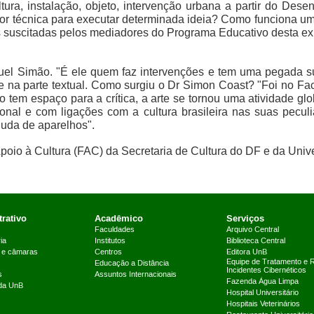
ltura, instalação, objeto, intervenção urbana a partir do D
hor técnica para executar determinada ideia? Como funciona um 
s suscitadas pelos mediadores do Programa Educativo desta ex
el Simão. "É ele quem faz intervenções e tem uma pegada su
e na parte textual. Como surgiu o Dr Simon Coast? "Foi no Fac
o tem espaço para a crítica, a arte se tornou uma atividade g
onal e com ligações com a cultura brasileira nas suas peculi
juda de aparelhos".
poio à Cultura (FAC) da Secretaria de Cultura do DF e da Unive
rativo
Acadêmico
Serviços
Faculdades
Arquivo Central
ia
Institutos
Biblioteca Central
 e câmaras
Centros
Editora UnB
Equipe de Tratamento e 
Educação a Distância
Incidentes Cibernéticos
s
Assuntos Internacionais
Fazenda Água Limpa
 da UnB
Hospital Universitário
Hospitais Veterinários