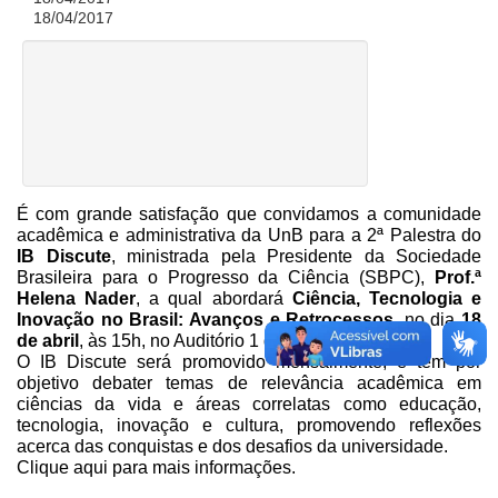
18/04/2017
É com grande satisfação que convidamos a comunidade
acadêmica e administrativa da UnB para a 2ª Palestra do
IB Discute
, ministrada pela Presidente da Sociedade
Brasileira para o Progresso da Ciência (SBPC),
Prof.ª
Helena Nader
, a qual abordará
Ciência, Tecnologia e
Inovação no Brasil: Avanços e Retrocessos
,
no dia
18
de abril
, às 15h, no Auditório 1 do IB.
O IB Discute será promovido mensalmente, e tem por
objetivo debater temas de relevância acadêmica em
ciências da vida e áreas correlatas como educação,
tecnologia, inovação e cultura, promovendo reflexões
acerca das conquistas e dos desafios da universidade.
Clique aqui
para mais informações.