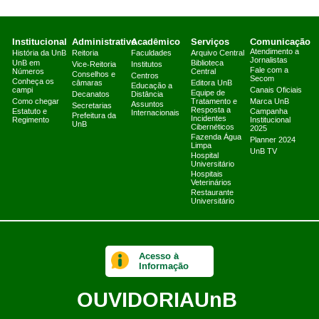
Institucional
Administrativo
Acadêmico
Serviços
Comunicação
Atendimento a
História da UnB
Reitoria
Faculdades
Arquivo Central
Jornalistas
UnB em
Biblioteca
Vice-Reitoria
Institutos
Fale com a
Números
Central
Conselhos e
Centros
Secom
Conheça os
câmaras
Editora UnB
Educação a
campi
Canais Oficiais
Equipe de
Decanatos
Distância
Como chegar
Tratamento e
Marca UnB
Assuntos
Secretarias
Resposta a
Estatuto e
Campanha
Internacionais
Prefeitura da
Incidentes
Regimento
Institucional
UnB
Cibernéticos
2025
Fazenda Água
Planner 2024
Limpa
UnB TV
Hospital
Universitário
Hospitais
Veterinários
Restaurante
Universitário
Acesso à
Informação
OUVIDORIA
UnB