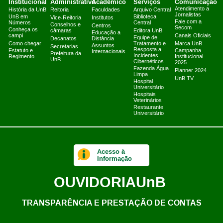
Institucional
Administrativo
Acadêmico
Serviços
Comunicação
Atendimento a
História da UnB
Reitoria
Faculdades
Arquivo Central
Jornalistas
UnB em
Biblioteca
Vice-Reitoria
Institutos
Fale com a
Números
Central
Conselhos e
Centros
Secom
Conheça os
câmaras
Editora UnB
Educação a
campi
Canais Oficiais
Equipe de
Decanatos
Distância
Como chegar
Tratamento e
Marca UnB
Assuntos
Secretarias
Resposta a
Estatuto e
Campanha
Internacionais
Prefeitura da
Incidentes
Regimento
Institucional
UnB
Cibernéticos
2025
Fazenda Água
Planner 2024
Limpa
UnB TV
Hospital
Universitário
Hospitais
Veterinários
Restaurante
Universitário
Acesso à
Informação
OUVIDORIA
UnB
TRANSPARÊNCIA E PRESTAÇÃO DE CONTAS