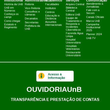
Institucional
Administrativo
Acadêmico
Serviços
Comunicação
Atendimento a
História da UnB
Reitoria
Faculdades
Arquivo Central
Jornalistas
UnB em
Biblioteca
Vice-Reitoria
Institutos
Fale com a
Números
Central
Conselhos e
Centros
Secom
Conheça os
câmaras
Editora UnB
Educação a
campi
Canais Oficiais
Equipe de
Decanatos
Distância
Como chegar
Tratamento e
Marca UnB
Assuntos
Secretarias
Resposta a
Estatuto e
Campanha
Internacionais
Prefeitura da
Incidentes
Regimento
Institucional
UnB
Cibernéticos
2025
Fazenda Água
Planner 2024
Limpa
UnB TV
Hospital
Universitário
Hospitais
Veterinários
Restaurante
Universitário
Acesso à
Informação
OUVIDORIA
UnB
TRANSPARÊNCIA E PRESTAÇÃO DE CONTAS