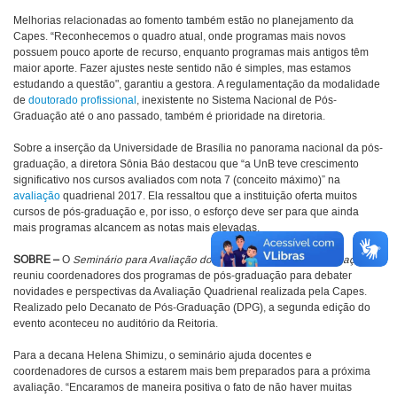
Melhorias relacionadas ao fomento também estão no planejamento da
Capes. “Reconhecemos o quadro atual, onde programas mais novos
possuem pouco aporte de recurso, enquanto programas mais antigos têm
maior aporte. Fazer ajustes neste sentido não é simples, mas estamos
estudando a questão", garantiu a gestora. A regulamentação da modalidade
de
doutorado profissional
, inexistente no Sistema Nacional de Pós-
Graduação até o ano passado, também é prioridade na diretoria.
Sobre a inserção da Universidade de Brasília no panorama nacional da pós-
graduação, a diretora Sônia Báo destacou que “a UnB teve crescimento
significativo nos cursos avaliados com nota 7 (conceito máximo)” na
avaliação
quadrienal 2017. Ela ressaltou que a instituição oferta muitos
cursos de pós-graduação e, por isso, o esforço deve ser para que ainda
mais programas alcancem as notas mais elevadas.
SOBRE
–
O
Seminário para Avaliação dos Programas de Pós-Graduação
reuniu coordenadores dos programas de pós-graduação para debater
novidades e perspectivas da Avaliação Quadrienal realizada pela Capes.
Realizado pelo Decanato de Pós-Graduação (DPG), a segunda edição do
evento aconteceu no auditório da Reitoria.
Para a decana Helena Shimizu, o seminário ajuda docentes e
coordenadores de cursos a estarem mais bem preparados para a próxima
avaliação. “Encaramos de maneira positiva o fato de não haver muitas