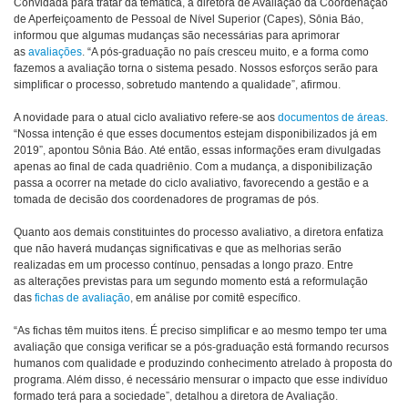
Convidada para tratar da temática, a diretora de Avaliação da Coordenação
de Aperfeiçoamento de Pessoal de Nível Superior (Capes), Sônia Báo,
informou que algumas mudanças são necessárias para aprimorar
as
avaliações
. “A pós-graduação no país cresceu muito, e a forma como
fazemos a avaliação torna o sistema pesado. Nossos esforços serão para
simplificar o processo, sobretudo mantendo a qualidade”, afirmou.
A novidade para o atual ciclo avaliativo refere-se aos
documentos de áreas
.
“Nossa intenção é que esses documentos estejam disponibilizados já em
2019”, apontou Sônia Báo. Até então, essas informações eram divulgadas
apenas ao final de cada quadriênio. Com a mudança, a disponibilização
passa a ocorrer na metade do ciclo avaliativo, favorecendo a gestão e a
tomada de decisão dos coordenadores de programas de pós.
Quanto aos demais constituintes do processo avaliativo, a diretora enfatiza
que não haverá mudanças significativas e que as melhorias serão
realizadas em um processo contínuo, pensadas a longo prazo. Entre
as alterações previstas para um segundo momento está a reformulação
das
fichas de avaliação
, em análise por comitê específico.
“As fichas têm muitos itens. É preciso simplificar e ao mesmo tempo ter uma
avaliação que consiga verificar se a pós-graduação está formando recursos
humanos com qualidade e produzindo conhecimento atrelado à proposta do
programa. Além disso, é necessário mensurar o impacto que esse indivíduo
formado terá para a sociedade”, detalhou a diretora de Avaliação.