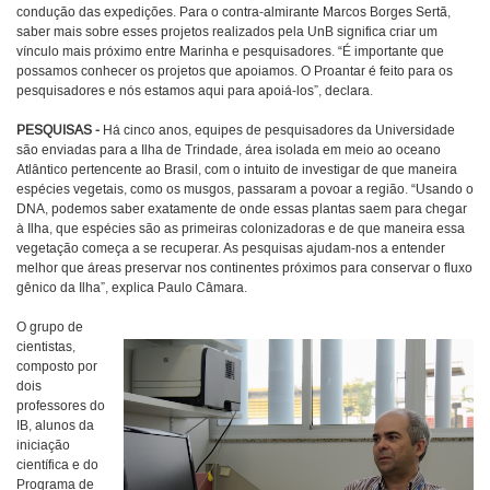
condução das expedições. Para o contra-almirante Marcos Borges Sertã,
saber mais sobre esses projetos realizados pela UnB significa criar um
vínculo mais próximo entre Marinha e pesquisadores. “É importante que
possamos conhecer os projetos que apoiamos. O Proantar é feito para os
pesquisadores e nós estamos aqui para apoiá-los”, declara.
PESQUISAS -
Há cinco anos, equipes de pesquisadores da Universidade
são enviadas para a Ilha de Trindade, área isolada em meio ao oceano
Atlântico pertencente ao Brasil, com o intuito de investigar de que maneira
espécies vegetais, como os musgos, passaram a povoar a região. “Usando o
DNA, podemos saber exatamente de onde essas plantas saem para chegar
à Ilha, que espécies são as primeiras colonizadoras e de que maneira essa
vegetação começa a se recuperar. As pesquisas ajudam-nos a entender
melhor que áreas preservar nos continentes próximos para conservar o fluxo
gênico da Ilha”, explica Paulo Câmara.
O grupo de
cientistas,
composto por
dois
professores do
IB, alunos da
iniciação
científica e do
Programa de