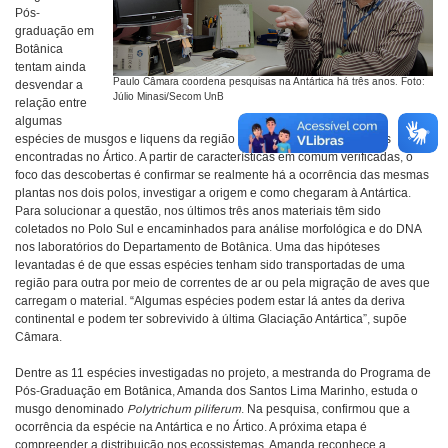
Pós-
graduação em
Botânica
tentam ainda
Paulo Câmara coordena pesquisas na Antártica há três anos. Foto:
desvendar a
Júlio Minasi/Secom UnB
relação entre
algumas
espécies de musgos e liquens da região da Antártica semelhantes às
encontradas no Ártico. A partir de características em comum verificadas, o
foco das descobertas é confirmar se realmente há a ocorrência das mesmas
plantas nos dois polos, investigar a origem e como chegaram à Antártica.
Para solucionar a questão, nos últimos três anos materiais têm sido
coletados no Polo Sul e encaminhados para análise morfológica e do DNA
nos laboratórios do Departamento de Botânica. Uma das hipóteses
levantadas é de que essas espécies tenham sido transportadas de uma
região para outra por meio de correntes de ar ou pela migração de aves que
carregam o material. “Algumas espécies podem estar lá antes da deriva
continental e podem ter sobrevivido à última Glaciação Antártica”, supõe
Câmara.
Dentre as 11 espécies investigadas no projeto, a mestranda do Programa de
Pós-Graduação em Botânica, Amanda dos Santos Lima Marinho, estuda o
musgo denominado
Polytrichum piliferum
. Na pesquisa, confirmou que a
ocorrência da espécie na Antártica e no Ártico. A próxima etapa é
compreender a distribuição nos ecossistemas. Amanda reconhece a