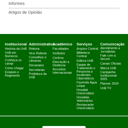
Informes
Artigos de Opinião
Institucional
Administrativo
Acadêmico
Serviços
Comunicação
Atendimento a
História da UnB
Reitoria
Faculdades
Arquivo Central
Jornalistas
UnB em
Biblioteca
Vice-Reitoria
Institutos
Fale com a
Números
Central
Conselhos e
Centros
Secom
Conheça os
câmaras
Editora UnB
Educação a
campi
Canais Oficiais
Equipe de
Decanatos
Distância
Como chegar
Tratamento e
Marca UnB
Assuntos
Secretarias
Resposta a
Estatuto e
Campanha
Internacionais
Prefeitura da
Incidentes
Regimento
Institucional
UnB
Cibernéticos
2025
Fazenda Água
Planner 2024
Limpa
UnB TV
Hospital
Universitário
Hospitais
Veterinários
Restaurante
Universitário