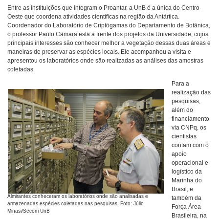
Entre as instituições que integram o Proantar, a UnB é a única do Centro-
Oeste que coordena atividades científicas na região da Antártica.
Coordenador do Laboratório de Criptógamas do Departamento de Botânica,
o professor Paulo Câmara está à frente dos projetos da Universidade, cujos
principais interesses são conhecer melhor a vegetação dessas duas áreas e
maneiras de preservar as espécies locais. Ele acompanhou a visita e
apresentou os laboratórios onde são realizadas as análises das amostras
coletadas.
Para a
realização das
pesquisas,
além do
financiamento
via CNPq, os
cientistas
contam com o
apoio
operacional e
logístico da
Marinha do
Brasil, e
Almirantes conheceram os laboratórios onde são analisadas e
também da
armazenadas espécies coletadas nas pesquisas. Foto: Júlio
Força Área
Minasi/Secom UnB
Brasileira, na