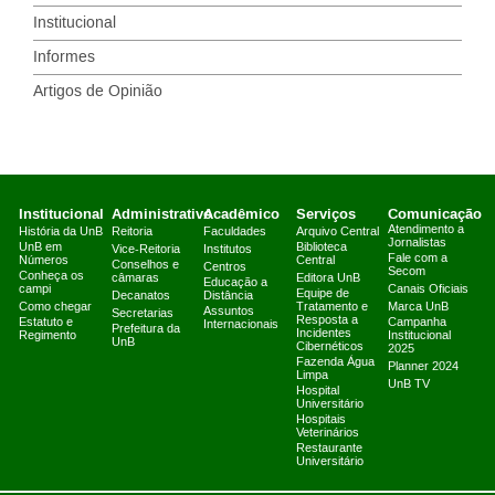
Institucional
Informes
Artigos de Opinião
Institucional
Administrativo
Acadêmico
Serviços
Comunicação
Atendimento a
História da UnB
Reitoria
Faculdades
Arquivo Central
Jornalistas
UnB em
Biblioteca
Vice-Reitoria
Institutos
Fale com a
Números
Central
Conselhos e
Centros
Secom
Conheça os
câmaras
Editora UnB
Educação a
campi
Canais Oficiais
Equipe de
Decanatos
Distância
Como chegar
Tratamento e
Marca UnB
Assuntos
Secretarias
Resposta a
Estatuto e
Campanha
Internacionais
Prefeitura da
Incidentes
Regimento
Institucional
UnB
Cibernéticos
2025
Fazenda Água
Planner 2024
Limpa
UnB TV
Hospital
Universitário
Hospitais
Veterinários
Restaurante
Universitário