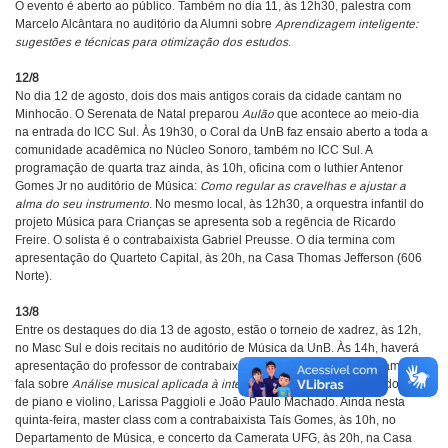
O evento é aberto ao público. Também no dia 11, às 12h30, palestra com
Marcelo Alcântara no auditório da Alumni sobre
Aprendizagem inteligente:
sugestões e técnicas para otimização dos estudos
.
12/8
No dia 12 de agosto, dois dos mais antigos corais da cidade cantam no
Minhocão. O Serenata de Natal preparou
Aulão
que acontece ao meio-dia
na entrada do ICC Sul. Às 19h30, o Coral da UnB faz ensaio aberto a toda a
comunidade acadêmica no Núcleo Sonoro, também no ICC Sul. A
programação de quarta traz ainda, às 10h, oficina com o luthier Antenor
Gomes Jr no auditório de Música:
Como regular as cravelhas e ajustar a
alma do seu instrumento
. No mesmo local, às 12h30, a orquestra infantil do
projeto Música para Crianças se apresenta sob a regência de Ricardo
Freire. O solista é o contrabaixista Gabriel Preusse. O dia termina com
apresentação do Quarteto Capital, às 20h, na Casa Thomas Jefferson (606
Norte).
13/8
Entre os destaques do dia 13 de agosto, estão o torneio de xadrez, às 12h,
no Masc Sul e dois recitais no auditório de Música da UnB. Às 14h, haverá
apresentação do professor de contrabaixo Alexandre Antunes, que também
fala sobre
Análise musical aplicada à interpretação
. Às 18h, é a vez do duo
de piano e violino, Larissa Paggioli e João Paulo Machado. Ainda nesta
quinta-feira, master class com a contrabaixista Taís Gomes, às 10h, no
Departamento de Música, e concerto da Camerata UFG, às 20h, na Casa