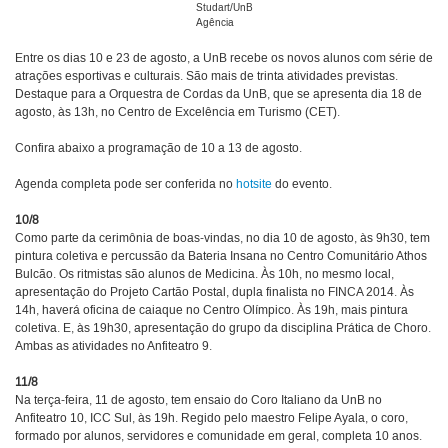
Studart/UnB
Agência
Entre os dias 10 e 23 de agosto, a UnB recebe os novos alunos com série de
atrações esportivas e culturais. São mais de trinta atividades previstas.
Destaque para a Orquestra de Cordas da UnB, que se apresenta dia 18 de
agosto, às 13h, no Centro de Excelência em Turismo (CET).
Confira abaixo a programação de 10 a 13 de agosto.
Agenda completa pode ser conferida no
hotsite
do evento.
10/8
Como parte da cerimônia de boas-vindas, no dia 10 de agosto, às 9h30, tem
pintura coletiva e percussão da Bateria Insana no Centro Comunitário Athos
Bulcão. Os ritmistas são alunos de Medicina. Às 10h, no mesmo local,
apresentação do Projeto Cartão Postal, dupla finalista no FINCA 2014. Às
14h, haverá oficina de caiaque no Centro Olímpico. Às 19h, mais pintura
coletiva. E, às 19h30, apresentação do grupo da disciplina Prática de Choro.
Ambas as atividades no Anfiteatro 9.
11/8
Na terça-feira, 11 de agosto, tem ensaio do Coro Italiano da UnB no
Anfiteatro 10, ICC Sul, às 19h. Regido pelo maestro Felipe Ayala, o coro,
formado por alunos, servidores e comunidade em geral, completa 10 anos.