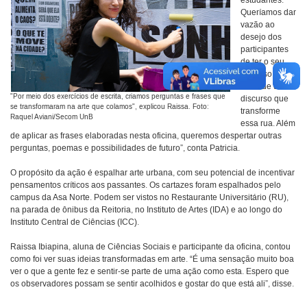
estudantes.
Queríamos dar
vazão ao
desejo dos
participantes
de ter o seu
discurso na
rua e de um
"Por meio dos exercícios de escrita, criamos perguntas e frases que
discurso que
se transformaram na arte que colamos", explicou Raissa. Foto:
transforme
Raquel Aviani/Secom UnB
essa rua. Além
de aplicar as frases elaboradas nesta oficina, queremos despertar outras
perguntas, poemas e possibilidades de futuro”, conta Patricia.
O propósito da ação é espalhar arte urbana, com seu potencial de incentivar
pensamentos críticos aos passantes. Os cartazes foram espalhados pelo
campus da Asa Norte. Podem ser vistos no Restaurante Universitário (RU),
na parada de ônibus da Reitoria, no Instituto de Artes (IDA) e ao longo do
Instituto Central de Ciências (ICC).
Raissa Ibiapina, aluna de Ciências Sociais e participante da oficina, contou
como foi ver suas ideias transformadas em arte. “É uma sensação muito boa
ver o que a gente fez e sentir-se parte de uma ação como esta. Espero que
os observadores possam se sentir acolhidos e gostar do que está ali”, disse.