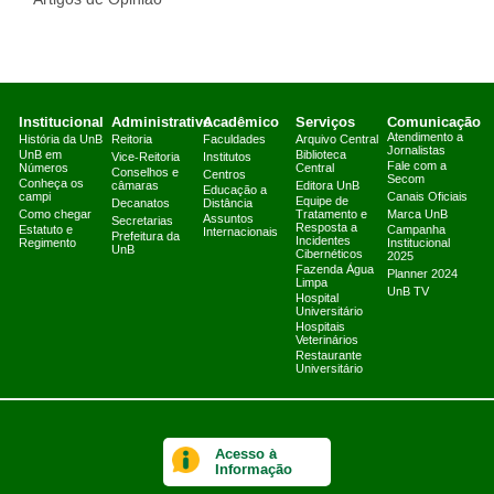
Institucional
Administrativo
Acadêmico
Serviços
Comunicação
Atendimento a
História da UnB
Reitoria
Faculdades
Arquivo Central
Jornalistas
UnB em
Biblioteca
Vice-Reitoria
Institutos
Fale com a
Números
Central
Conselhos e
Centros
Secom
Conheça os
câmaras
Editora UnB
Educação a
campi
Canais Oficiais
Equipe de
Decanatos
Distância
Como chegar
Tratamento e
Marca UnB
Assuntos
Secretarias
Resposta a
Estatuto e
Campanha
Internacionais
Prefeitura da
Incidentes
Regimento
Institucional
UnB
Cibernéticos
2025
Fazenda Água
Planner 2024
Limpa
UnB TV
Hospital
Universitário
Hospitais
Veterinários
Restaurante
Universitário
Acesso à
Informação