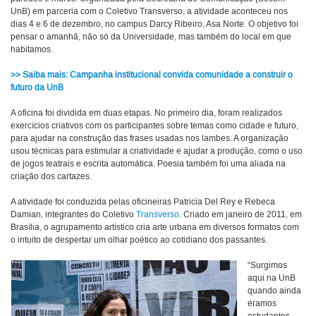
UnB) em parceria com o Coletivo Transverso, a atividade aconteceu nos
dias 4 e 6 de dezembro, no campus Darcy Ribeiro, Asa Norte. O objetivo foi
pensar o amanhã, não só da Universidade, mas também do local em que
habitamos.
>> Saiba mais: Campanha institucional convida comunidade a construir o
futuro da UnB
A oficina foi dividida em duas etapas. No primeiro dia, foram realizados
exercícios criativos com os participantes sobre temas como cidade e futuro,
para ajudar na construção das frases usadas nos lambes. A organização
usou técnicas para estimular a criatividade e ajudar a produção, como o uso
de jogos teatrais e escrita automática. Poesia também foi uma aliada na
criação dos cartazes.
A atividade foi conduzida pelas oficineiras Patricia Del Rey e Rebeca
Damian, integrantes do Coletivo
Transverso
. Criado em janeiro de 2011, em
Brasília, o agrupamento artístico cria arte urbana em diversos formatos com
o intuito de despertar um olhar poético ao cotidiano dos passantes.
“Surgimos
aqui na UnB
quando ainda
éramos