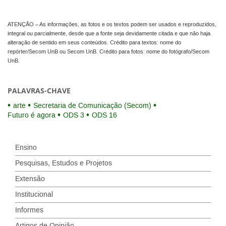
ATENÇÃO – As informações, as fotos e os textos podem ser usados e reproduzidos,
integral ou parcialmente, desde que a fonte seja devidamente citada e que não haja
alteração de sentido em seus conteúdos. Crédito para textos: nome do
repórter/Secom UnB ou Secom UnB. Crédito para fotos: nome do fotógrafo/Secom
UnB.
PALAVRAS-CHAVE
arte
Secretaria de Comunicação (Secom)
Futuro é agora
ODS 3
ODS 16
Ensino
Pesquisas, Estudos e Projetos
Extensão
Institucional
Informes
Artigos de Opinião