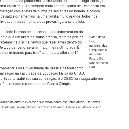
 a medalha na plataforma sincronizada ao lado de Hugo Parisi (a
oféu Brasil de 2015, também realizado no Centro de Excelência em
teração com atletas de outros países antes do torneio já coloca
nos saltos ornamentais há uma família muito grande, todos nos
ividade, mas só na hora das provas", garante o atleta.
 de João Pessoa pela piscina e toda infraestrutura do
udo o que um atleta de saltos precisa, tanto na piscina
Para Luana
Lira,
fazemos na piscina, temos que fazer antes dentro do
participar das
Se tudo der certo, será minha primeira Olimpíada. É
Olimpíadas é
stou treinando para isso", arremata a atleta de 19
um sonho.
Foto: Júlio
Minasi/Secom
UnB
rnamentais da Universidade de Brasília nasceu como
cialização na Faculdade de Educação Física da UnB. A
 do Esporte viabilizou sua construção, e o CESO foi inaugurado em
s têm treinado e competido no Centro Olímpico.
idade do autor e expressa sua visão sobre assuntos atuais. Os textos
 desde que sejam citados os créditos do autor. Edições ou alterações só