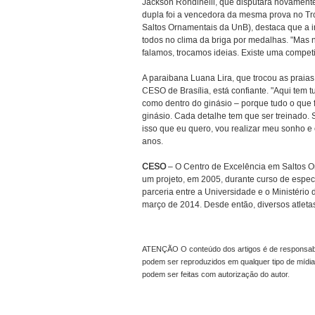
Jackson Rondinelli, que disputará novamente
dupla foi a vencedora da mesma prova no Tr
Saltos Ornamentais da UnB), destaca que a in
todos no clima da briga por medalhas. "Mas 
falamos, trocamos ideias. Existe uma competit
A paraibana Luana Lira, que trocou as praias
CESO de Brasília, está confiante. "Aqui tem t
como dentro do ginásio – porque tudo o que 
ginásio. Cada detalhe tem que ser treinado. 
isso que eu quero, vou realizar meu sonho e e
anos.
CESO
– O Centro de Excelência em Saltos O
um projeto, em 2005, durante curso de espe
parceria entre a Universidade e o Ministério
março de 2014. Desde então, diversos atleta
ATENÇÃO O conteúdo dos artigos é de responsabil
podem ser reproduzidos em qualquer tipo de mídia
podem ser feitas com autorização do autor.