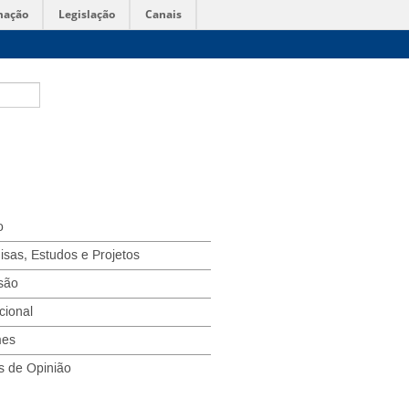
mação
Legislação
Canais
o
isas, Estudos e Projetos
são
ucional
mes
s de Opinião