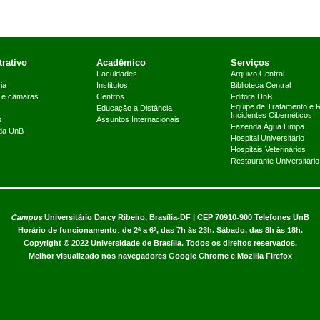
rativo
Acadêmico
Serviços
Faculdades
Arquivo Central
ia
Institutos
Biblioteca Central
 e câmaras
Centros
Editora UnB
Equipe de Tratamento e 
Educação a Distância
Incidentes Cibernéticos
s
Assuntos Internacionais
Fazenda Água Limpa
 da UnB
Hospital Universitário
Hospitais Veterinários
Restaurante Universitário
Campus
Universitário Darcy Ribeiro,
Brasília-DF | CEP 70910-900
Telefones UnB
Horário de funcionamento: de 2ª a 6ª, das 7h às 23h. Sábado, das 8h às 18h.
Copyright © 2022
Universidade de Brasília
.
Todos os direitos reservados.
Melhor visualizado nos navegadores Google Chrome e Mozilla Firefox