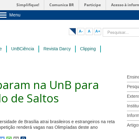
Simplifique!
Comunica BR
Participe
Acesso à infor
Menu
Sobre a UnB
Unidades acadêmicas
Pesquisar...
A-
A
A+
Estude na UnB
Graduação
Pós-Graduação
e
UnBCiência
Revista Darcy
Clipping
Administração
Servidor
Ensin
eparam na UnB para
Pesqu
o de Saltos
Exten
Instit
Infor
rsidade de Brasília atrai brasileiros e estrangeiros na reta
Artigo
ompetição renderá vagas nas Olimpíadas deste ano