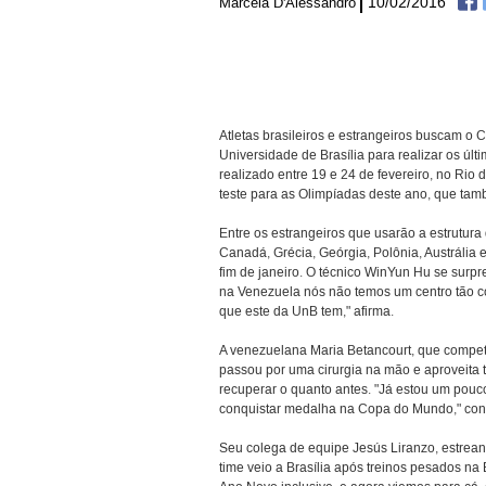
10/02/2016
Marcela D'Alessandro
Atletas brasileiros e estrangeiros buscam o
Universidade de Brasília para realizar os úl
realizado entre 19 e 24 de fevereiro, no Ri
teste para as Olimpíadas deste ano, que tamb
Entre os estrangeiros que usarão a estrutura
Canadá, Grécia, Geórgia, Polônia, Austrália 
fim de janeiro. O técnico WinYun Hu se surp
na Venezuela nós não temos um centro tão com
que este da UnB tem," afirma.
A venezuelana Maria Betancourt, que competir
passou por uma cirurgia na mão e aproveita 
recuperar o quanto antes. "Já estou um pouco
conquistar medalha na Copa do Mundo," con
Seu colega de equipe Jesús Liranzo, estrean
time veio a Brasília após treinos pesados na