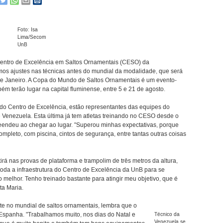
Foto: Isa
Lima/Secom
UnB
 Centro de Excelência em Saltos Ornamentais (CESO) da
timos ajustes nas técnicas antes do mundial da modalidade, que será
o de Janeiro. A Copa do Mundo de Saltos Ornamentais é um evento-
ém terão lugar na capital fluminense, entre 5 e 21 de agosto.
 do Centro de Excelência, estão representantes das equipes do
e Venezuela. Esta última já tem atletas treinando no CESO desde o
reendeu ao chegar ao lugar. "Superou minhas expectativas, porque
pleto, com piscina, cintos de segurança, entre tantas outras coisas
á nas provas de plataforma e trampolim de três metros da altura,
toda a infraestrutura do Centro de Excelência da UnB para se
 melhor. Tenho treinado bastante para atingir meu objetivo, que é
ta Maria.
te no mundial de saltos ornamentais, lembra que o
 Espanha. "Trabalhamos muito, nos dias do Natal e
Técnico da
Venezuela se