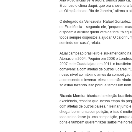
Ano Novo inclusive, e agora viemos para cá
É curioso o clima daqui, que ora chove, ora 
as Olimpíadas no Rio de Janeiro," afirma o at
O delegado da Venezuela, Rafael Gonzalez, es
de Excelência – segundo ele, "pequeno, ma
dispõem a auxiliar quem vem de fora. "A equip
todos sempre dispostos a ajudar. O calor hu
sentindo em casa", relata.
Atual campeão brasileiro e sul-americano na
Atenas em 2004, Pequim em 2008 e Londres
2007 e de Guadalajara em 2011, o brasileir
convivência com atletas de outros lugares. "
nosso nível ao máximo antes da competição. T
acontecendo o inverso: eles que estão vindo 
só estão fazendo isso porque temos um bom ce
Ricardo Moreira, técnico da seleção brasilei
excelência, ressalta que, nessa etapa da pre
com atletas de outros países. "Treinar junto
chegar bem numa competição, e isso é muito 
todo treino fosse já uma competição, porque 
bons e também querem fazer saltos melhores, 