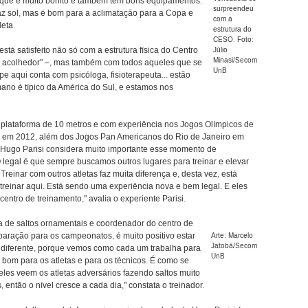
, que é muito bonito e também tem bons equipamentos.
surpreendeu
faz sol, mas é bom para a aclimatação para a Copa e
com a
leta.
estrutura do
CESO. Foto:
tá satisfeito não só com a estrutura física do Centro
Júlio
Minasi/Secom
s acolhedor" –, mas também com todos aqueles que se
UnB
e aqui conta com psicóloga, fisioterapeuta... estão
mano é típico da América do Sul, e estamos nos
 plataforma de 10 metros e com experiência nos Jogos Olímpicos de
 em 2012, além dos Jogos Pan Americanos do Rio de Janeiro em
o Hugo Parisi considera muito importante esse momento de
O legal é que sempre buscamos outros lugares para treinar e elevar
reinar com outros atletas faz muita diferença e, desta vez, está
treinar aqui. Está sendo uma experiência nova e bem legal. E eles
ntro de treinamento," avalia o experiente Parisi.
ra de saltos ornamentais e coordenador do centro de
paração para os campeonatos, é muito positivo estar
Arte: Marcelo
Jatobá/Secom
 é diferente, porque vemos como cada um trabalha para
UnB
bom para os atletas e para os técnicos. É como se
eles veem os atletas adversários fazendo saltos muito
então o nível cresce a cada dia," constata o treinador.