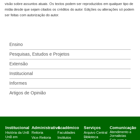
visão sobre assuntos atuais. Os textos podem ser reproduzidos em qualquer tipo de
mídia desde que sejam citados os créditos do autor. Edições ou alterações só podem
ser feitas com autorização do autor.
Ensino
Pesquisas, Estudos e Projetos
Extensão
Institucional
Informes
Artigos de Opinião
Institucional
Administrativo
Acadêmico
Serviços
Comunicação
Atendimento a
História da UnB
Reitoria
Faculdades
Arquivo Central
Jornalistas
UnB em
Biblioteca
Vice-Reitoria
Institutos