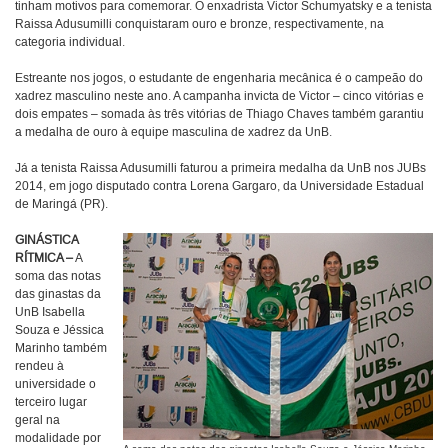
tinham motivos para comemorar. O enxadrista Victor Schumyatsky e a tenista
Raissa Adusumilli conquistaram ouro e bronze, respectivamente, na
categoria individual.
Estreante nos jogos, o estudante de engenharia mecânica é o campeão do
xadrez masculino neste ano. A campanha invicta de Victor – cinco vitórias e
dois empates – somada às três vitórias de Thiago Chaves também garantiu
a medalha de ouro à equipe masculina de xadrez da UnB.
Já a tenista Raissa Adusumilli faturou a primeira medalha da UnB nos JUBs
2014, em jogo disputado contra Lorena Gargaro, da Universidade Estadual
de Maringá (PR).
GINÁSTICA
RÍTMICA –
A
soma das notas
das ginastas da
UnB Isabella
Souza e Jéssica
Marinho também
rendeu à
universidade o
terceiro lugar
geral na
modalidade por