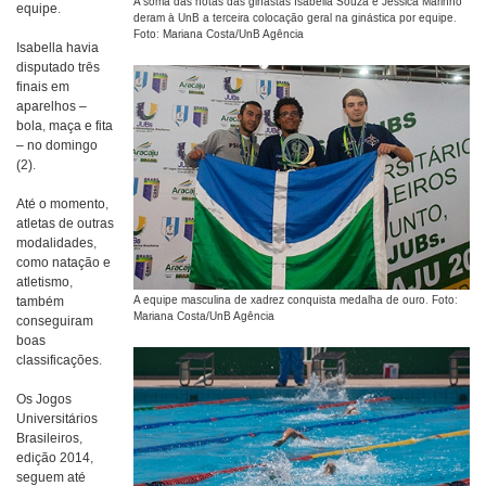
A soma das notas das ginastas Isabella Souza e Jéssica Marinho
equipe.
deram à UnB a terceira colocação geral na ginástica por equipe.
Foto: Mariana Costa/UnB Agência
Isabella havia
disputado três
finais em
aparelhos –
bola, maça e fita
– no domingo
(2).
Até o momento,
atletas de outras
modalidades,
como natação e
atletismo,
também
A equipe masculina de xadrez conquista medalha de ouro. Foto:
Mariana Costa/UnB Agência
conseguiram
boas
classificações.
Os Jogos
Universitários
Brasileiros,
edição 2014,
seguem até