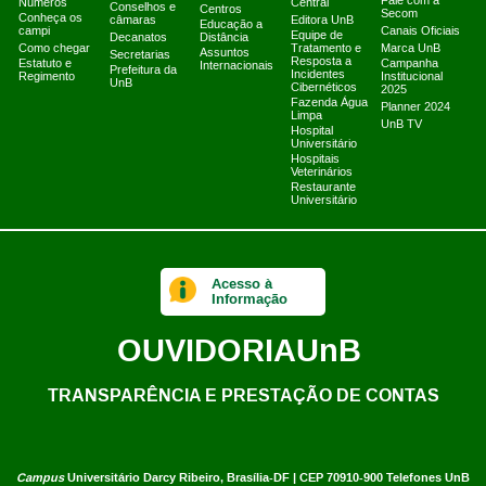
Fale com a
Números
Central
Conselhos e
Centros
Secom
Conheça os
câmaras
Editora UnB
Educação a
campi
Canais Oficiais
Equipe de
Decanatos
Distância
Como chegar
Tratamento e
Marca UnB
Assuntos
Secretarias
Resposta a
Estatuto e
Campanha
Internacionais
Prefeitura da
Incidentes
Regimento
Institucional
UnB
Cibernéticos
2025
Fazenda Água
Planner 2024
Limpa
UnB TV
Hospital
Universitário
Hospitais
Veterinários
Restaurante
Universitário
Acesso à
Informação
OUVIDORIA
UnB
TRANSPARÊNCIA E PRESTAÇÃO DE CONTAS
Campus
Universitário Darcy Ribeiro,
Brasília-DF | CEP 70910-900
Telefones UnB