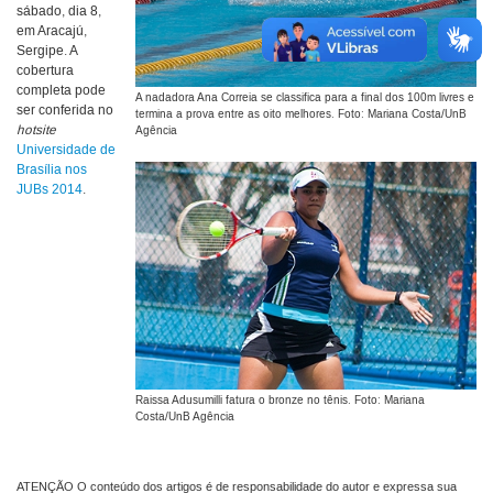
sábado, dia 8,
em Aracajú,
Sergipe. A
cobertura
completa pode
A nadadora Ana Correia se classifica para a final dos 100m livres e
ser conferida no
termina a prova entre as oito melhores. Foto: Mariana Costa/UnB
hotsite
Agência
Universidade de
Brasília nos
JUBs 2014
.
Raissa Adusumilli fatura o bronze no tênis. Foto: Mariana
Costa/UnB Agência
ATENÇÃO O conteúdo dos artigos é de responsabilidade do autor e expressa sua