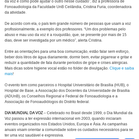
da voz e como pode ajudar o outro nesse cuidado”, diz a professora de
Fonoaudiologia da Faculdade UnB Ceilândia, Cristina Furia, coordenadora
da atividade.
De acordo com ela, o país tem grande número de pessoas que usam a voz
profissionalmente, a exemplo dos professores. “Um dos problemas pelo
abuso e mau uso da voz é a rouquidão, que, se presente por mais de 15
dias, deve ser investigada por um médico”, alerta Cristina.
Entre as orientações para uma boa comunicação, estão falar sem esforço,
beber dois litros de água diariamente, dormir bem, evitar pigarrear e gritar e
reduzir a quantidade de fala durante períodos de gripe e crises alérgicas.
Mais dicas sobre higiene vocal estão no folder de divulgação.
Clique e saiba
mais
!
O evento tem como parceiros o Hospital Universitário de Brasília (HUB), o
Hospital de Base, a Associação dos Docentes da Universidade de Brasília
(ADUnB), os Conselhos Regional e Federal de Fonoaudiologia e a
Associação de Fonoaudiólogos do Distrito federal.
DIA MUNDIAL DA VOZ
– Celebrado no Brasil desde 1999, o Dia Mundial da
Voz passou a ter expressão internacional em 2003, quando iniciaram
eventos organizados nos Estados Unidos, Europa e Ásia. As campanhas
anuais visam orientar a comunidade sobre os cuidados necessários para se
ter uma voz saudável e expressiva.