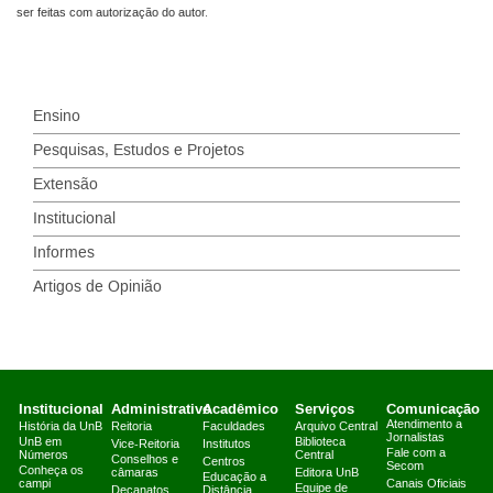
ser feitas com autorização do autor.
Ensino
Pesquisas, Estudos e Projetos
Extensão
Institucional
Informes
Artigos de Opinião
Institucional
Administrativo
Acadêmico
Serviços
Comunicação
Atendimento a
História da UnB
Reitoria
Faculdades
Arquivo Central
Jornalistas
UnB em
Biblioteca
Vice-Reitoria
Institutos
Fale com a
Números
Central
Conselhos e
Centros
Secom
Conheça os
câmaras
Editora UnB
Educação a
campi
Canais Oficiais
Equipe de
Decanatos
Distância