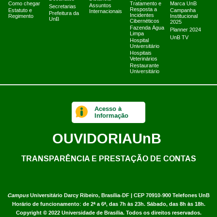
Como chegar
Tratamento e
Marca UnB
Assuntos
Secretarias
Resposta a
Estatuto e
Campanha
Internacionais
Prefeitura da
Incidentes
Regimento
Institucional
UnB
Cibernéticos
2025
Fazenda Água
Planner 2024
Limpa
UnB TV
Hospital
Universitário
Hospitais
Veterinários
Restaurante
Universitário
Acesso à
Informação
OUVIDORIA
UnB
TRANSPARÊNCIA E PRESTAÇÃO DE CONTAS
Campus
Universitário Darcy Ribeiro,
Brasília-DF | CEP 70910-900
Telefones UnB
Horário de funcionamento: de 2ª a 6ª, das 7h às 23h. Sábado, das 8h às 18h.
Copyright © 2022
Universidade de Brasília
.
Todos os direitos reservados.