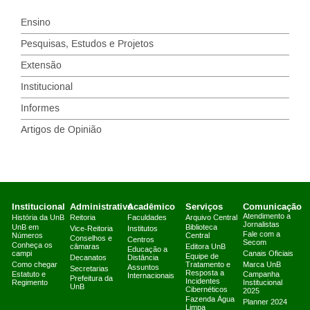
Ensino
Pesquisas, Estudos e Projetos
Extensão
Institucional
Informes
Artigos de Opinião
Institucional
Administrativo
Acadêmico
Serviços
Comunicação
Atendimento a
História da UnB
Reitoria
Faculdades
Arquivo Central
Jornalistas
UnB em
Biblioteca
Vice-Reitoria
Institutos
Fale com a
Números
Central
Conselhos e
Centros
Secom
Conheça os
câmaras
Editora UnB
Educação a
campi
Canais Oficiais
Equipe de
Decanatos
Distância
Como chegar
Tratamento e
Marca UnB
Assuntos
Secretarias
Resposta a
Estatuto e
Campanha
Internacionais
Prefeitura da
Incidentes
Regimento
Institucional
UnB
Cibernéticos
2025
Fazenda Água
Planner 2024
Limpa