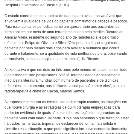
Hospital Universitário de Brasília (HUB).
O estudo consiste em uma coleta de dados para avaliar as variáveis que
envolvem a qualidade de vida do paciente com tumor de cabeça e pescoço.
Para isso, aplica-se periodicamente um questionário aos pacientes, de
forma online, por meio de uma ferramenta criada pelo médico Ricardo de
Alencar Vilela, residente do segundo ano de radioterapia, e pelo físico
médico Luís Felipe de Oliveira e Silva. “O importante é que seguimos o
paciente por pelo menos dois anos para avaliar a mudança que ocorre
durante o tratamento, se a qualidade de vida melhora ou piora, observando
as variáveis, como o tabagismo, por exemplo”, diz Ricardo.
A expectativa é que em dois ou três anos pelo menos mil pacientes em todo
o país tenham sido pesquisados. “Até lá, teremos dados absolutamente
inéditos na literatura mundial, com número de pacientes e de técnicas
diferentes de tratamento, possibilitando a comparação entre eles”, conta o
radioterapeuta e chefe do Cacon, Marcos Santos.
A proposta é comparar as técnicas de radioterapia usadas, as situações em
que houve cirurgia e as estratégias de quimioterapia empregadas para
poder ter evidência de quais são as melhores opções que garantam ao
paciente viver com mais qualidade. “Hoje não sabemos o que fazer, pois não
há dados na literatura. Esperamos esclarecer de forma mais sólida e
científica essa situação, o que pode significar inclusive economia financeira,