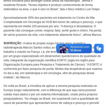
temos iniciativa para abranger outras áreas da radioterapia”, afirma o
residente Ricardo. “Nosso objetivo é produzir conhecimento de forma
sistemática na área, o que é raro no Brasil”, fala o físico médico Luís Felipe.
Aproximadamente 30% dos pacientes em tratamento no Centro de Alta
Complexidade em Oncologia do HUB têm tumor de cabeça e pescoço, o que
representa em média 150 pessoas por ano. “A doença é devastadora. O
paciente não consegue comer, respirar, falar, sentir gosto e cheiro. Há perda
de vários prazeres da vida, com tratamento altamente tóxico”, afirma Marcos.
INSPIRAÇÃO -
A ideia do projeto surgiu há dois anos, quando o
radioterapeuta Marcos Santos voltou ao Brasil, após uma temporada de
trabalho e estudo na França. Lá, ele teve contato com o trabalho realizado
por um grupo especializado em desenvolver questionários de qualidade de
vida, integrante da organização científica EORTC (sigla em inglês para
Organização Europeia para Pesquisa e Tratamento de Câncer). “A EORTC é
conhecida por fazer pesquisa de ponta. Muitas das terapêuticas que usamos
no dia a dia, em radioterapia e em oncologia, vêm de pesquisas desse
instituto”, diz Marcos.
De volta ao Brasil, a iniciativa de aplicar a mesma pesquisa realizada na
Europa surgiu naturalmente, com a diferença de que aqui seria possível
coletar mais dados e por um sistema informatizado, criado pelos próprios
pesquisadores. “Ao chegar ao Brasil, me surpreendi com a quantidade de
casos de pacientes que apresentam tumor de cabeça e pescoço e percebi