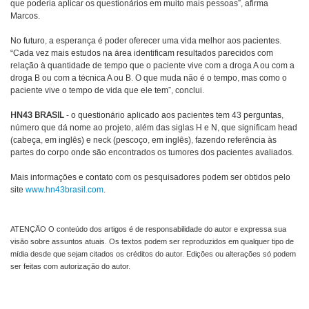
que poderia aplicar os questionários em muito mais pessoas”, afirma
Marcos.
No futuro, a esperança é poder oferecer uma vida melhor aos pacientes.
“Cada vez mais estudos na área identificam resultados parecidos com
relação à quantidade de tempo que o paciente vive com a droga A ou com a
droga B ou com a técnica A ou B. O que muda não é o tempo, mas como o
paciente vive o tempo de vida que ele tem”, conclui.
HN43 BRASIL
- o questionário aplicado aos pacientes tem 43 perguntas,
número que dá nome ao projeto, além das siglas H e N, que significam head
(cabeça, em inglês) e neck (pescoço, em inglês), fazendo referência às
partes do corpo onde são encontrados os tumores dos pacientes avaliados.
Mais informações e contato com os pesquisadores podem ser obtidos pelo
site
www.hn43brasil.com
.
ATENÇÃO O conteúdo dos artigos é de responsabilidade do autor e expressa sua
visão sobre assuntos atuais. Os textos podem ser reproduzidos em qualquer tipo de
mídia desde que sejam citados os créditos do autor. Edições ou alterações só podem
ser feitas com autorização do autor.