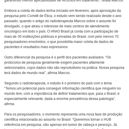
garantindo melhor aplicabilidade de recursos em tratamento”, relata Marcos.
Embora a coleta de dados tenha iniciado em fevereiro, após aprovação da
pesquisa pelo Comitê de Ética, o estudo vem sendo realizado desde o ano
passado, quando o artigo do radioterapeuta Marcos sobre o assunto foi
divulgado, o que atraiu o interesse de mais centros de atendimento
oncológico em todo o país. O HN43 Brasil já conta com a participação de
mais de 30 instituições públicas e privadas do Brasil, com pelo menos 70
pesquisadores envolvidos, o que possibilita maior coleta de dados de
pacientes e resultados mais expressivos.
Outro diferencial da pesquisa é o perfil dos pacientes avaliados. “Os
protocolos de pesquisa geralmente exigem pacientes altamente
selecionados, cujos dados não são reprodutíveis na prática. Nossa pesquisa
terá dados de mundo real”, afirma Marcos.
Segundo o radioterapeuta, o estudo é o primeiro do país com o tema.
“Temos um potencial para conseguir informação científica que ninguém no
mundo tem, com a importância de definir tratamentos que, para o Brasil, é
especialmente relevante, dada a enorme prevalência dessa patologia”,
afirma.
Para os pesquisadores, o momento representa uma nova fase de produção
científica relacionada ao assunto no Brasil. “Queremos tornar o HUB
referência em pesquisa, não apenas em tumor de cabeça e pescoço. Já