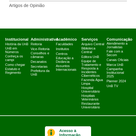
Artigos de Opinião
Institucional
Administrativo
Acadêmico
Serviços
Comunicação
Atendimento a
História da UnB
Reitoria
Faculdades
Arquivo Central
Jornalistas
UnB em
Biblioteca
Vice-Reitoria
Institutos
Fale com a
Números
Central
Conselhos e
Centros
Secom
Conheça os
câmaras
Editora UnB
Educação a
campi
Canais Oficiais
Equipe de
Decanatos
Distância
Como chegar
Tratamento e
Marca UnB
Assuntos
Secretarias
Resposta a
Estatuto e
Campanha
Internacionais
Prefeitura da
Incidentes
Regimento
Institucional
UnB
Cibernéticos
2025
Fazenda Água
Planner 2024
Limpa
UnB TV
Hospital
Universitário
Hospitais
Veterinários
Restaurante
Universitário
Acesso à
Informação