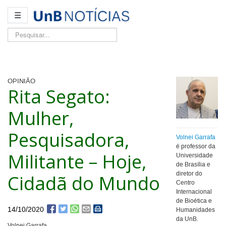
☰
Pesquisar...
OPINIÃO
Rita Segato:
Mulher,
Pesquisadora,
Volnei Garrafa
é professor da
Militante – Hoje,
Universidade
de Brasília e
diretor do
Cidadã do Mundo
Centro
Internacional
de Bioética e
14/10/2020
Humanidades
da UnB.
Volnei Garrafa