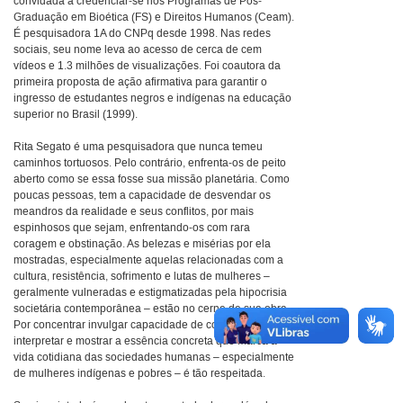
convidada a credenciar-se nos Programas de Pós-
Graduação em Bioética (FS) e Direitos Humanos (Ceam).
É pesquisadora 1A do CNPq desde 1998. Nas redes
sociais, seu nome leva ao acesso de cerca de cem
vídeos e 1.3 milhões de visualizações. Foi coautora da
primeira proposta de ação afirmativa para garantir o
ingresso de estudantes negros e indígenas na educação
superior no Brasil (1999).
Rita Segato é uma pesquisadora que nunca temeu
caminhos tortuosos. Pelo contrário, enfrenta-os de peito
aberto como se essa fosse sua missão planetária. Como
poucas pessoas, tem a capacidade de desvendar os
meandros da realidade e seus conflitos, por mais
espinhosos que sejam, enfrentando-os com rara
coragem e obstinação. As belezas e misérias por ela
mostradas, especialmente aquelas relacionadas com a
cultura, resistência, sofrimento e lutas de mulheres –
geralmente vulneradas e estigmatizadas pela hipocrisia
societária contemporânea – estão no cerne de sua obra.
Por concentrar invulgar capacidade de compreender,
interpretar e mostrar a essência concreta que marca a
vida cotidiana das sociedades humanas – especialmente
de mulheres indígenas e pobres – é tão respeitada.