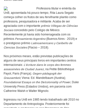
Professora titular e emérita da
UnB, aposentada há pouco tempo, Rita Laura Segato
começa colher os frutos de seu fervilhante plantio como
professora, pesquisadora e militante. Acaba de ser
agraciada com o importante
prêmio Villegas de C
iências
Sociais
concedido pelo Colégio de México.
Recentemente já havia sido homenageada com os
prêmios
Pensamiento Argentino
(Buenos Aires - 2019) e
o prestigioso prêmio
Latinoamericano y Caribeño de
Ciencias Sociales
(Flacso – 2018).
Nos próximos meses, estão previstas publicações de
alguns de seus principais livros em importantes centros
internacionais:
L’écriture dans le corps des femmes
assassinées de Ciudad Juarez
, na Petite Bibliothèque
Payot, Paris (França);
Gegen-pädagogik der
Grausamkeit
, Viena: Ed. Mandelbaum (Austria);
Foundational Essays on the De/coloniality of Power
, Duke
University Press (Estados Unidos), em parceria com
Catherine Walsh e Walter Mignolo.
Ingressou na UnB em 1985 tendo trabalhado até 2010 no
Departamento de Antropologia. Posteriormente foi