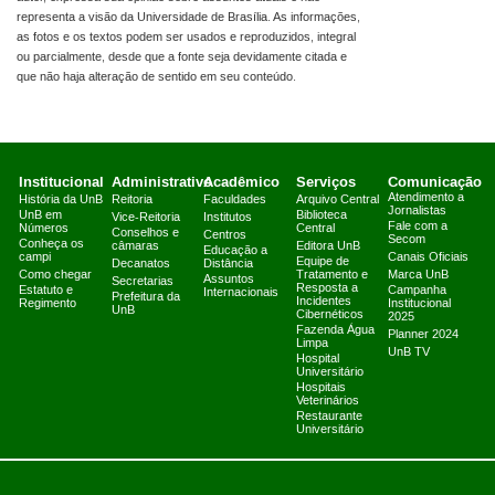
representa a visão da Universidade de Brasília. As informações,
as fotos e os textos podem ser usados e reproduzidos, integral
ou parcialmente, desde que a fonte seja devidamente citada e
que não haja alteração de sentido em seu conteúdo.
Institucional
Administrativo
Acadêmico
Serviços
Comunicação
Atendimento a
História da UnB
Reitoria
Faculdades
Arquivo Central
Jornalistas
UnB em
Biblioteca
Vice-Reitoria
Institutos
Fale com a
Números
Central
Conselhos e
Centros
Secom
Conheça os
câmaras
Editora UnB
Educação a
campi
Canais Oficiais
Equipe de
Decanatos
Distância
Como chegar
Tratamento e
Marca UnB
Assuntos
Secretarias
Resposta a
Estatuto e
Campanha
Internacionais
Prefeitura da
Incidentes
Regimento
Institucional
UnB
Cibernéticos
2025
Fazenda Água
Planner 2024
Limpa
UnB TV
Hospital
Universitário
Hospitais
Veterinários
Restaurante
Universitário