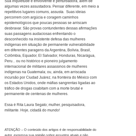
Sua inquietude é envolvente e perturbadora, além de
algumas vezes assustadora. Pensar diferente, em meio a
repetitivos lugares comuns, assusta. Suas ideias
percorrem com argúcia e coragem caminhos
epistemológicos que poucas pessoas se arriscam
desbravar. São provas contundentes dessas afirmações
suas passagens audaciosas enfrentando o
desconhecido na insistente defesa das mulheres
indígenas em situação de permanente vulnerabilidade
em diferentes paragens da Argentina, Bolívia, Brasil,
Colômbia, Equador, El Salvador, Honduras, Nicarágua,
Peru... ou no histórico e pioneiro julgamento
internacional de militares assassinos de mulheres
indígenas na Guatemala; ou, ainda, em arriscada
incursão por Ciudad Juárez, na fronteira do México com
os Estados Unidos, onde máfias sangrentas ligadas ao
tráfico de drogas coabitam com a morte brutal e
permanente de centenas de mulheres.
Essa é Rita Laura Segato; mulher, pesquisadora,
militante. Hoje, cidadã do mundo!
ATENÇÃO – O conteúdo dos artigos é de responsabilidade do
autor, expressa sua opinião sobre assuntos atuais e não