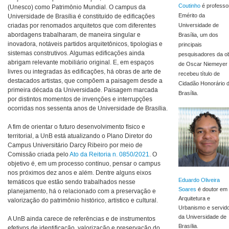
Coutinho
é p
rofesso
(Unesco) como Patrimônio Mundial. O campus da
Emérito da
Universidade de Brasília é constituído de edificações
criadas por renomados arquitetos que com diferentes
Universidade de
abordagens trabalharam, de maneira singular e
Brasília,
um dos
inovadora, notáveis partidos arquitetônicos, tipologias e
principais
sistemas construtivos. Algumas edificações ainda
pesquisadores da o
abrigam relevante mobiliário original. E, em espaços
de Oscar Niemeyer 
livres ou integradas às edificações, há obras de arte de
recebeu título de
destacados artistas, que compõem a paisagem desde a
Cidadão Honorário 
primeira década da Universidade. Paisagem marcada
Brasília.
por distintos momentos de invenções e interrupções
ocorridas nos sessenta anos de Universidade de Brasília.
A fim de orientar o futuro desenvolvimento físico e
territorial, a UnB está atualizando o Plano Diretor do
Campus Universitário Darcy Ribeiro por meio de
Comissão criada pelo
Ato da Reitoria n. 0850/2021
. O
objetivo é, em um processo contínuo, pensar o campus
nos próximos dez anos e além. Dentre alguns eixos
Eduardo Oliveira
temáticos que estão sendo trabalhados nesse
Soares
é doutor em
planejamento, há o relacionado com a preservação e
Arquitetura e
valorização do patrimônio histórico, artístico e cultural.
Urbanismo e servid
da Universidade de
A UnB ainda carece de referências e de instrumentos
Brasília.
efetivos de identificação, valorização e preservação do