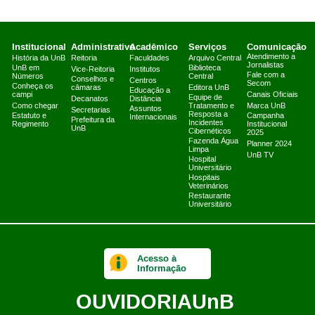
Institucional
Administrativo
Acadêmico
Serviços
Comunicação
Atendimento a
História da UnB
Reitoria
Faculdades
Arquivo Central
Jornalistas
UnB em
Biblioteca
Vice-Reitoria
Institutos
Fale com a
Números
Central
Conselhos e
Centros
Secom
Conheça os
câmaras
Editora UnB
Educação a
campi
Canais Oficiais
Equipe de
Decanatos
Distância
Como chegar
Tratamento e
Marca UnB
Assuntos
Secretarias
Resposta a
Estatuto e
Campanha
Internacionais
Prefeitura da
Incidentes
Regimento
Institucional
UnB
Cibernéticos
2025
Fazenda Água
Planner 2024
Limpa
UnB TV
Hospital
Universitário
Hospitais
Veterinários
Restaurante
Universitário
Acesso à
Informação
OUVIDORIA
UnB