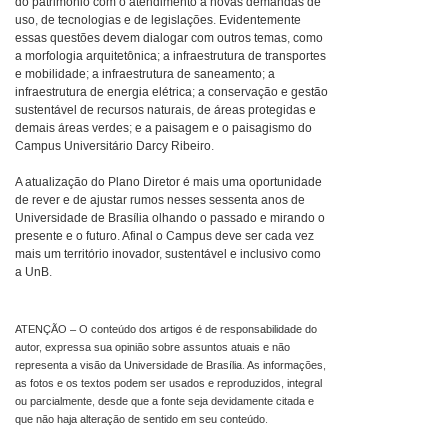
do patrimônio com o atendimento a novas demandas de
uso, de tecnologias e de legislações. Evidentemente
essas questões devem dialogar com outros temas, como
a morfologia arquitetônica; a infraestrutura de transportes
e mobilidade; a infraestrutura de saneamento; a
infraestrutura de energia elétrica; a conservação e gestão
sustentável de recursos naturais, de áreas protegidas e
demais áreas verdes; e a paisagem e o paisagismo do
Campus Universitário Darcy Ribeiro.
A atualização do Plano Diretor é mais uma oportunidade
de rever e de ajustar rumos nesses sessenta anos de
Universidade de Brasília olhando o passado e mirando o
presente e o futuro. Afinal o Campus deve ser cada vez
mais um território inovador, sustentável e inclusivo como
a UnB.
ATENÇÃO – O conteúdo dos artigos é de responsabilidade do
autor, expressa sua opinião sobre assuntos atuais e não
representa a visão da Universidade de Brasília. As informações,
as fotos e os textos podem ser usados e reproduzidos, integral
ou parcialmente, desde que a fonte seja devidamente citada e
que não haja alteração de sentido em seu conteúdo.