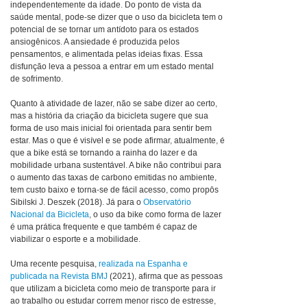
independentemente da idade. Do ponto de vista da
saúde mental, pode-se dizer que o uso da bicicleta tem o
potencial de se tornar um antídoto para os estados
ansiogênicos. A ansiedade é produzida pelos
pensamentos, e alimentada pelas ideias fixas. Essa
disfunção leva a pessoa a entrar em um estado mental
de sofrimento.
Quanto à atividade de lazer, não se sabe dizer ao certo,
mas a história da criação da bicicleta sugere que sua
forma de uso mais inicial foi orientada para sentir bem
estar. Mas o que é visível e se pode afirmar, atualmente, é
que a bike está se tornando a rainha do lazer e da
mobilidade urbana sustentável. A bike não contribui para
o aumento das taxas de carbono emitidas no ambiente,
tem custo baixo e torna-se de fácil acesso, como propôs
Sibilski J. Deszek (2018). Já para o
Observatório
Nacional da Bicicleta
, o uso da bike como forma de lazer
é uma prática frequente e que também é capaz de
viabilizar o esporte e a mobilidade.
Uma recente pesquisa,
realizada na Espanha e
publicada na Revista BMJ
(2021), afirma que as pessoas
que utilizam a bicicleta como meio de transporte para ir
ao trabalho ou estudar correm menor risco de estresse,