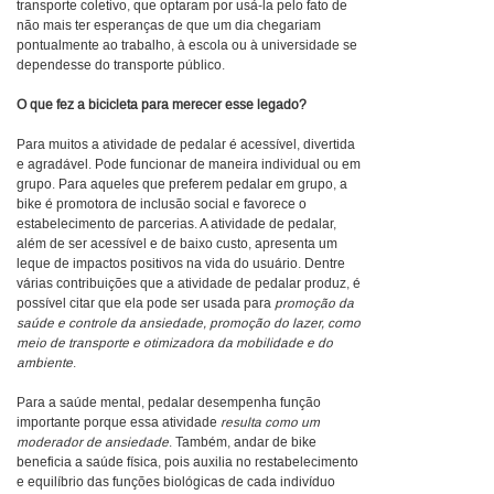
transporte coletivo, que optaram por usá-la pelo fato de
não mais ter esperanças de que um dia chegariam
pontualmente ao trabalho, à escola ou à universidade se
dependesse do transporte público.
O que fez a bicicleta para merecer esse legado?
Para muitos a atividade de pedalar é acessível, divertida
e agradável. Pode funcionar de maneira individual ou em
grupo. Para aqueles que preferem pedalar em grupo, a
bike é promotora de inclusão social e favorece o
estabelecimento de parcerias. A atividade de pedalar,
além de ser acessível e de baixo custo, apresenta um
leque de impactos positivos na vida do usuário. Dentre
várias contribuições que a atividade de pedalar produz, é
possível citar que ela pode ser usada para
promoção da
saúde e controle da ansiedade, promoção do lazer, como
meio de transporte e otimizadora da mobilidade e do
ambiente
.
Para a saúde mental, pedalar desempenha função
importante porque essa atividade
resulta como um
moderador de ansiedade
. Também, andar de bike
beneficia a saúde física, pois auxilia no restabelecimento
e equilíbrio das funções biológicas de cada indivíduo