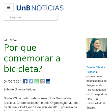
☰
Pesquisar...
OPINIÃO
Por que
comemorar a
bicicleta?
Zuleide Oliveira
Feitosa
é
professora e
pesquisadora do
04/06/2024
Programa de
Zuleide Oliveira Feitosa
Pós-Graduação
em Transportes-
No dia 03 de junho, celebrou-se o Dia Mundial da
PPGT na
Bicicleta. Criado oficialmente pela Organização Mundial
Universidade de
de Saúde – OMS, em 12 de abril de 2018, por meio da
Brasília.