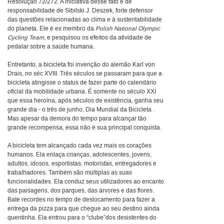
Resolução 72/272. A iniciativa desse fato é de
responsabilidade de Sibilski J. Deszek, forte defensor
das questões relacionadas ao clima e à sustentabilidade
do planeta. Ele é ex membro da
Polish National Olympic
Cycling Team
, e pesquisou os efeitos da atividade de
pedalar sobre a saúde humana.
Entretanto, a bicicleta foi invenção do alemão Karl von
Drais, no séc XVIII. Três séculos se passaram para que a
bicicleta atingisse o status de fazer parte do calendário
oficial da mobilidade urbana. É somente no século XXI
que essa heroína, após séculos de existência, ganha seu
grande dia - o três de junho, Dia Mundial da Bicicleta .
Mas apesar da demora do tempo para alcançar tão
grande recompensa, essa não é sua principal conquista.
A bicicleta tem alcançado cada vez mais os corações
humanos. Ela enlaça crianças, adolescentes, jovens,
adultos, idosos, esportistas, motoristas, entregadores e
trabalhadores. Também são múltiplas as suas
funcionalidades. Ela conduz seus utilizadores ao encanto
das paisagens, dos parques, das árvores e das flores.
Bate recordes no tempo de deslocamento para fazer a
entrega da pizza para que chegue ao seu destino ainda
quentinha. Ela entrou para o “clube”dos desistentes do