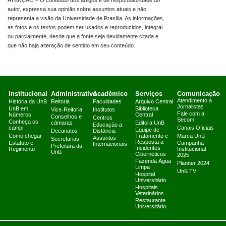
ATENÇÃO – O conteúdo dos artigos é de responsabilidade do
autor, expressa sua opinião sobre assuntos atuais e não
representa a visão da Universidade de Brasília. As informações,
as fotos e os textos podem ser usados e reproduzidos, integral
ou parcialmente, desde que a fonte seja devidamente citada e
que não haja alteração de sentido em seu conteúdo.
Institucional
Administrativo
Acadêmico
Serviços
Comunicação
Atendimento a
História da UnB
Reitoria
Faculdades
Arquivo Central
Jornalistas
UnB em
Biblioteca
Vice-Reitoria
Institutos
Fale com a
Números
Central
Conselhos e
Centros
Secom
Conheça os
câmaras
Editora UnB
Educação a
campi
Canais Oficiais
Equipe de
Decanatos
Distância
Como chegar
Tratamento e
Marca UnB
Assuntos
Secretarias
Resposta a
Estatuto e
Campanha
Internacionais
Prefeitura da
Incidentes
Regimento
Institucional
UnB
Cibernéticos
2025
Fazenda Água
Planner 2024
Limpa
UnB TV
Hospital
Universitário
Hospitais
Veterinários
Restaurante
Universitário