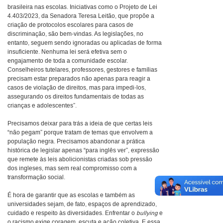
brasileira nas escolas. Iniciativas como o Projeto de Lei
4.403/2023, da Senadora Teresa Leitão, que propõe a
criação de protocolos escolares para casos de
discriminação, são bem-vindas. As legislações, no
entanto, seguem sendo ignoradas ou aplicadas de forma
insuficiente. Nenhuma lei será efetiva sem o
engajamento de toda a comunidade escolar.
Conselheiros tutelares, professores, gestores e famílias
precisam estar preparados não apenas para reagir a
casos de violação de direitos, mas para impedi-los,
assegurando os direitos fundamentais de todas as
crianças e adolescentes”.
Precisamos deixar para trás a ideia de que certas leis
“não pegam” porque tratam de temas que envolvem a
população negra. Precisamos abandonar a prática
histórica de legislar apenas “para inglês ver”, expressão
que remete às leis abolicionistas criadas sob pressão
dos ingleses, mas sem real compromisso com a
transformação social.
É hora de garantir que as escolas e também as
universidades sejam, de fato, espaços de aprendizado,
cuidado e respeito às diversidades. Enfrentar o
bullying
e
o racismo exige coragem, escuta e ação coletiva. E essa