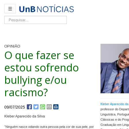
☰
Pesquisar...
OPINIÃO
O que fazer se
estou sofrendo
bullying e/ou
racismo?
Kleber Aparecido da 
09/07/2025
professor do Depar
Linguística, Portug
Kleber Aparecido da Silva
Clássicas e do Pro
Graduação em Lingu
“Ninguém nasce odiando outra pessoa pela cor de sua pele, por