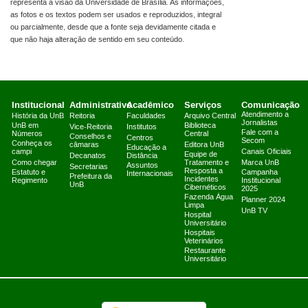
representa a visão da Universidade de Brasília. As informações,
as fotos e os textos podem ser usados e reproduzidos, integral
ou parcialmente, desde que a fonte seja devidamente citada e
que não haja alteração de sentido em seu conteúdo.
Institucional
Administrativo
Acadêmico
Serviços
Comunicação
Atendimento a
História da UnB
Reitoria
Faculdades
Arquivo Central
Jornalistas
UnB em
Biblioteca
Vice-Reitoria
Institutos
Fale com a
Números
Central
Conselhos e
Centros
Secom
Conheça os
câmaras
Editora UnB
Educação a
campi
Canais Oficiais
Equipe de
Decanatos
Distância
Como chegar
Tratamento e
Marca UnB
Assuntos
Secretarias
Resposta a
Estatuto e
Campanha
Internacionais
Prefeitura da
Incidentes
Regimento
Institucional
UnB
Cibernéticos
2025
Fazenda Água
Planner 2024
Limpa
UnB TV
Hospital
Universitário
Hospitais
Veterinários
Restaurante
Universitário