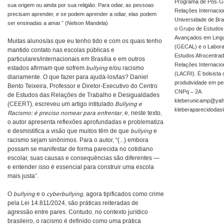
Programa de Pós-G
sua origem ou ainda por sua religião. Para odiar, as pessoas
Relações Internacio
precisam aprender, e se podem aprender a odiar, elas podem
Universidade de Bra
ser ensinadas a amar.” (Nelson Mandela)
o Grupo de Estudos 
Avançados em Ling
Muitas alunos/as que eu tenho tido e com os quais tenho
(GECAL) e o Labora
mantido contato nas escolas públicas e
Estudos Afrocentra
particulares/internacionais em Brasília e em outros
Relações Internaci
estados afirmam que sofrem
bullying
e/ou racismo
(LACRI). É bolsista 
diariamente. O que fazer para ajudá-los/las? Daniel
produtividade em pe
Bento Teixeira, Professor e Diretor-Executivo do Centro
CNPq – 2A.
de Estudos das Relações de Trabalho e Desigualdades
kleberunicamp@yah
(CEERT), escreveu um artigo intitulado
Bullying e
kleberaparecidodas
Racismo: é preciso nomear para enfrentar
, e, neste texto,
o autor apresenta reflexões aprofundadas e problematiza
e desmistifica a visão que muitos têm de que
bullying
e
racismo sejam sinônimos. Para o autor, “(...) embora
possam se manifestar de forma parecida no cotidiano
escolar, suas causas e consequências são diferentes —
e entender isso é essencial para construir uma escola
mais justa”.
O
bullying
e o
cyberbullying
, agora tipificados como crime
pela Lei 14.811/2024, são práticas reiteradas de
agressão entre pares. Contudo, no contexto jurídico
brasileiro, o racismo é definido como uma prática