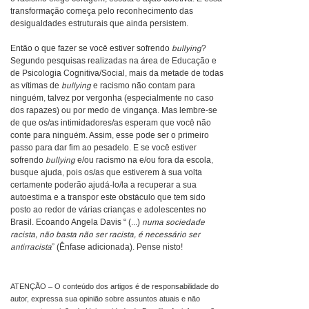
transformação começa pelo reconhecimento das
desigualdades estruturais que ainda persistem.
Então o que fazer se você estiver sofrendo
bullying
?
Segundo pesquisas realizadas na área de Educação e
de Psicologia Cognitiva/Social, mais da metade de todas
as vítimas de
bullying
e racismo não contam para
ninguém, talvez por vergonha (especialmente no caso
dos rapazes) ou por medo de vingança. Mas lembre-se
de que os/as intimidadores/as esperam que você não
conte para ninguém. Assim, esse pode ser o primeiro
passo para dar fim ao pesadelo. E se você estiver
sofrendo
bullying
e/ou racismo na e/ou fora da escola,
busque ajuda, pois os/as que estiverem à sua volta
certamente poderão ajudá-lo/la a recuperar a sua
autoestima e a transpor este obstáculo que tem sido
posto ao redor de várias crianças e adolescentes no
Brasil. Ecoando Angela Davis “ (...)
numa sociedade
racista, não basta não ser racista, é necessário ser
antirracista
” (Ênfase adicionada). Pense nisto!
ATENÇÃO – O conteúdo dos artigos é de responsabilidade do
autor, expressa sua opinião sobre assuntos atuais e não