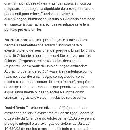
discriminatória baseada em critérios raciais, étnicos ou
religiosos que atingem a dignidade da pessoa humana e
pode configurar crime. O racismo envolve a
discriminação, humilhação, insulto ou violência com base
em características raciais, étnicas ou religiosas, e tem
punição prevista em lei.
No Brasil, isso significa que crianças e adolescentes
negros/as enfrentam obstáculos históricos para o
exercício pleno de seus direitos, porque o Brasil foi último
país do Ocidente a abolir a escravidão e talvez um dos
últimos a (re)pensar em praxiologias decoloniais
(re)construídas a partir de uma educação antirracista.
Agora, no que tange ao
bullying
e à sua interface com o
racismo, essa desumanização começa cedo, como
mostra o uso ainda comum do termo “menor”, resquício
do antigo Código de Menores, que penalizava a pobreza
e que ainda molda o ideário social e a forma como
crianças negras são vistas — inclusive nas escolas.
Daniel Bento Teixeira enfatiza que é “(...) urgente dar
efetividade às leis já existentes. A Constituição Federal e
o Estatuto da Criança e do Adolescente (ECA) preveem a
proteção integral e a prevenção de violências. Já a Lei
10.639/03 determina o ensino da história e cultura afro-