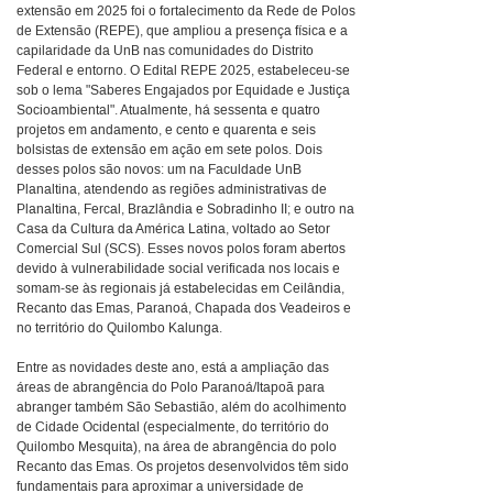
extensão em 2025 foi o fortalecimento da Rede de Polos
de Extensão (REPE), que ampliou a presença física e a
capilaridade da UnB nas comunidades do Distrito
Federal e entorno. O Edital REPE 2025, estabeleceu-se
sob o lema "Saberes Engajados por Equidade e Justiça
Socioambiental". Atualmente, há sessenta e quatro
projetos em andamento, e cento e quarenta e seis
bolsistas de extensão em ação em sete polos. Dois
desses polos são novos: um na Faculdade UnB
Planaltina, atendendo as regiões administrativas de
Planaltina, Fercal, Brazlândia e Sobradinho II; e outro na
Casa da Cultura da América Latina, voltado ao Setor
Comercial Sul (SCS). Esses novos polos foram abertos
devido à vulnerabilidade social verificada nos locais e
somam-se às regionais já estabelecidas em Ceilândia,
Recanto das Emas, Paranoá, Chapada dos Veadeiros e
no território do Quilombo Kalunga.
Entre as novidades deste ano, está a ampliação das
áreas de abrangência do Polo Paranoá/Itapoã para
abranger também São Sebastião, além do acolhimento
de Cidade Ocidental (especialmente, do território do
Quilombo Mesquita), na área de abrangência do polo
Recanto das Emas. Os projetos desenvolvidos têm sido
fundamentais para aproximar a universidade de