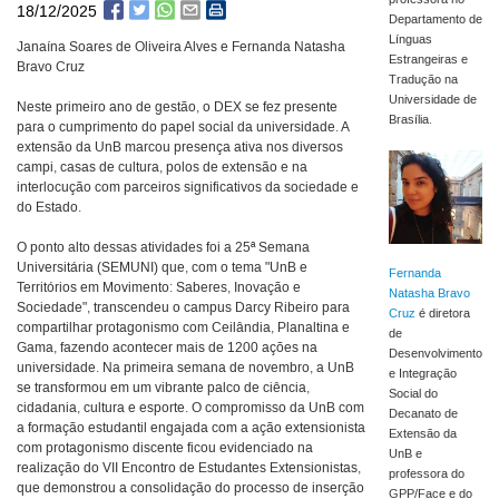
18/12/2025
Departamento de
Línguas
Janaína Soares de Oliveira Alves e Fernanda Natasha
Estrangeiras e
Bravo Cruz
Tradução na
Universidade de
Neste primeiro ano de gestão, o DEX se fez presente
Brasília.
para o cumprimento do papel social da universidade. A
extensão da UnB marcou presença ativa nos diversos
campi, casas de cultura, polos de extensão e na
interlocução com parceiros significativos da sociedade e
do Estado.
O ponto alto dessas atividades foi a 25ª Semana
Universitária (SEMUNI) que, com o tema "UnB e
Fernanda
Territórios em Movimento: Saberes, Inovação e
Natasha Bravo
Sociedade", transcendeu o campus Darcy Ribeiro para
Cruz
é diretora
compartilhar protagonismo com Ceilândia, Planaltina e
de
Gama, fazendo acontecer mais de 1200 ações na
Desenvolvimento
universidade. Na primeira semana de novembro, a UnB
e Integração
se transformou em um vibrante palco de ciência,
Social do
cidadania, cultura e esporte. O compromisso da UnB com
Decanato de
a formação estudantil engajada com a ação extensionista
Extensão da
com protagonismo discente ficou evidenciado na
UnB e
realização do VII Encontro de Estudantes Extensionistas,
professora do
que demonstrou a consolidação do processo de inserção
GPP/Face e do