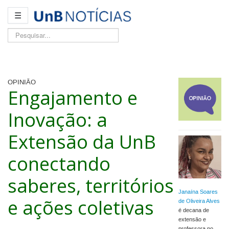
☰
Pesquisar...
OPINIÃO
Engajamento e
Inovação: a
Extensão da UnB
conectando
saberes, territórios
Janaína Soares
e ações coletivas
de Oliveira Alves
é decana de
extensão e
professora no