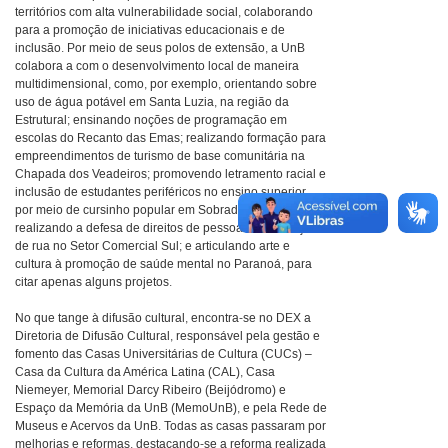
territórios com alta vulnerabilidade social, colaborando
para a promoção de iniciativas educacionais e de
inclusão. Por meio de seus polos de extensão, a UnB
colabora a com o desenvolvimento local de maneira
multidimensional, como, por exemplo, orientando sobre
uso de água potável em Santa Luzia, na região da
Estrutural; ensinando noções de programação em
escolas do Recanto das Emas; realizando formação para
empreendimentos de turismo de base comunitária na
Chapada dos Veadeiros; promovendo letramento racial e
inclusão de estudantes periféricos no ensino superior,
por meio de cursinho popular em Sobradinho II;
realizando a defesa de direitos de pessoas em situação
de rua no Setor Comercial Sul; e articulando arte e
cultura à promoção de saúde mental no Paranoá, para
citar apenas alguns projetos.
No que tange à difusão cultural, encontra-se no DEX a
Diretoria de Difusão Cultural, responsável pela gestão e
fomento das Casas Universitárias de Cultura (CUCs) –
Casa da Cultura da América Latina (CAL), Casa
Niemeyer, Memorial Darcy Ribeiro (Beijódromo) e
Espaço da Memória da UnB (MemoUnB), e pela Rede de
Museus e Acervos da UnB. Todas as casas passaram por
melhorias e reformas, destacando-se a reforma realizada