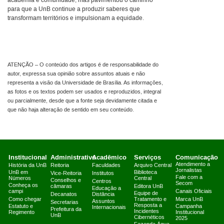
academia e comunidade, mas pavimentou o caminho
para que a UnB continue a produzir saberes que
transformam territórios e impulsionam a equidade.
ATENÇÃO – O conteúdo dos artigos é de responsabilidade do
autor, expressa sua opinião sobre assuntos atuais e não
representa a visão da Universidade de Brasília. As informações,
as fotos e os textos podem ser usados e reproduzidos, integral
ou parcialmente, desde que a fonte seja devidamente citada e
que não haja alteração de sentido em seu conteúdo.
Institucional
Administrativo
Acadêmico
Serviços
Comunicação
Atendimento a
História da UnB
Reitoria
Faculdades
Arquivo Central
Jornalistas
UnB em
Biblioteca
Vice-Reitoria
Institutos
Fale com a
Números
Central
Conselhos e
Centros
Secom
Conheça os
câmaras
Editora UnB
Educação a
campi
Canais Oficiais
Equipe de
Decanatos
Distância
Como chegar
Tratamento e
Marca UnB
Assuntos
Secretarias
Resposta a
Estatuto e
Campanha
Internacionais
Prefeitura da
Incidentes
Regimento
Institucional
UnB
Cibernéticos
2025