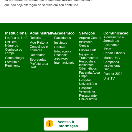
que não haja alteração de sentido em seu conteúdo.
Institucional
Administrativo
Acadêmico
Serviços
Comunicação
Atendimento a
História da UnB
Reitoria
Faculdades
Arquivo Central
Jornalistas
UnB em
Biblioteca
Vice-Reitoria
Institutos
Fale com a
Números
Central
Conselhos e
Centros
Secom
Conheça os
câmaras
Editora UnB
Educação a
campi
Canais Oficiais
Equipe de
Decanatos
Distância
Como chegar
Tratamento e
Marca UnB
Assuntos
Secretarias
Resposta a
Estatuto e
Campanha
Internacionais
Prefeitura da
Incidentes
Regimento
Institucional
UnB
Cibernéticos
2025
Fazenda Água
Planner 2024
Limpa
UnB TV
Hospital
Universitário
Hospitais
Veterinários
Restaurante
Universitário
Acesso à
Informação