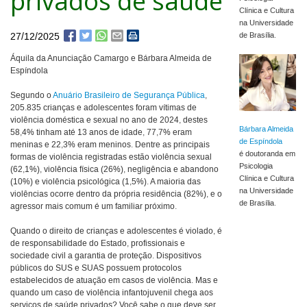
privados de saúde
Clínica e Cultura
na Universidade
27/12/2025
de Brasília.
Áquila da Anunciação Camargo e Bárbara Almeida de
Espíndola
Segundo o
Anuário Brasileiro de Segurança Pública
,
205.835 crianças e adolescentes foram vítimas de
violência doméstica e sexual no ano de 2024, destes
Bárbara Almeida
58,4% tinham até 13 anos de idade, 77,7% eram
de Espíndola
meninas e 22,3% eram meninos. Dentre as principais
é doutoranda em
formas de violência registradas estão violência sexual
Psicologia
(62,1%), violência física (26%), negligência e abandono
Clínica e Cultura
(10%) e violência psicológica (1,5%). A maioria das
na Universidade
violências ocorre dentro da própria residência (82%), e o
de Brasília.
agressor mais comum é um familiar próximo.
Quando o direito de crianças e adolescentes é violado, é
de responsabilidade do Estado, profissionais e
sociedade civil a garantia de proteção. Dispositivos
públicos do SUS e SUAS possuem protocolos
estabelecidos de atuação em casos de violência. Mas e
quando um caso de violência infantojuvenil chega aos
serviços de saúde privados? Você sabe o que deve ser