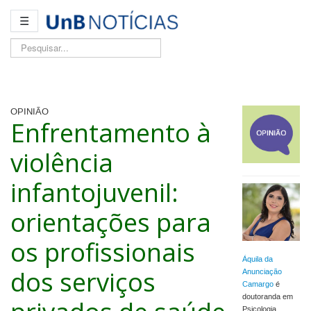
☰
Pesquisar...
OPINIÃO
Enfrentamento à
violência
infantojuvenil:
orientações para
os profissionais
Áquila da
dos serviços
Anunciação
Camargo
é
doutoranda em
Psicologia