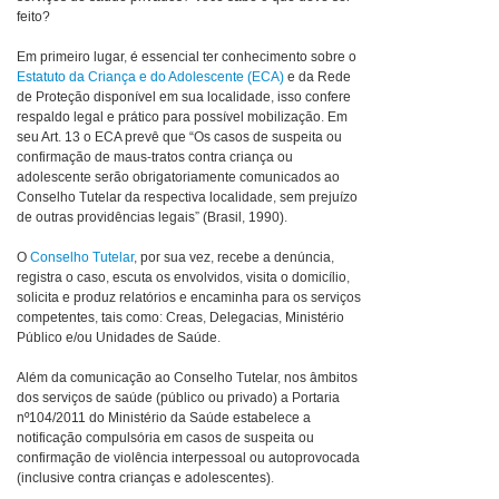
feito?
Em primeiro lugar, é essencial ter conhecimento sobre o
Estatuto da Criança e do Adolescente (ECA)
e da Rede
de Proteção disponível em sua localidade, isso confere
respaldo legal e prático para possível mobilização. Em
seu Art. 13 o ECA prevê que “Os casos de suspeita ou
confirmação de maus-tratos contra criança ou
adolescente serão obrigatoriamente comunicados ao
Conselho Tutelar da respectiva localidade, sem prejuízo
de outras providências legais” (Brasil, 1990).
O
Conselho Tutelar
, por sua vez, recebe a denúncia,
registra o caso, escuta os envolvidos, visita o domicílio,
solicita e produz relatórios e encaminha para os serviços
competentes, tais como: Creas, Delegacias, Ministério
Público e/ou Unidades de Saúde.
Além da comunicação ao Conselho Tutelar, nos âmbitos
dos serviços de saúde (público ou privado) a Portaria
nº104/2011 do Ministério da Saúde estabelece a
notificação compulsória em casos de suspeita ou
confirmação de violência interpessoal ou autoprovocada
(inclusive contra crianças e adolescentes).