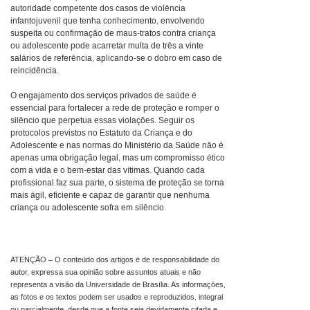
autoridade competente dos casos de violência
infantojuvenil que tenha conhecimento, envolvendo
suspeita ou confirmação de maus-tratos contra criança
ou adolescente pode acarretar multa de três a vinte
salários de referência, aplicando-se o dobro em caso de
reincidência.
O engajamento dos serviços privados de saúde é
essencial para fortalecer a rede de proteção e romper o
silêncio que perpetua essas violações. Seguir os
protocolos previstos no Estatuto da Criança e do
Adolescente e nas normas do Ministério da Saúde não é
apenas uma obrigação legal, mas um compromisso ético
com a vida e o bem-estar das vítimas. Quando cada
profissional faz sua parte, o sistema de proteção se torna
mais ágil, eficiente e capaz de garantir que nenhuma
criança ou adolescente sofra em silêncio.
ATENÇÃO – O conteúdo dos artigos é de responsabilidade do
autor, expressa sua opinião sobre assuntos atuais e não
representa a visão da Universidade de Brasília. As informações,
as fotos e os textos podem ser usados e reproduzidos, integral
ou parcialmente, desde que a fonte seja devidamente citada e