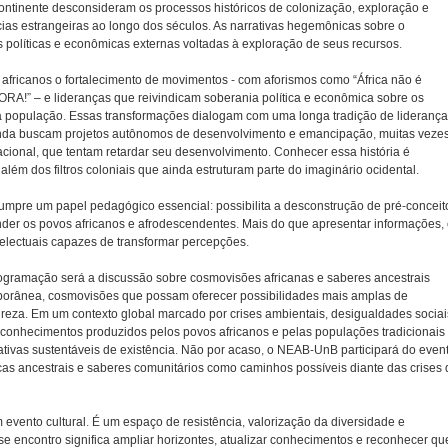
continente desconsideram os processos históricos de colonização, exploração e
as estrangeiras ao longo dos séculos. As narrativas hegemônicas sobre o
es políticas e econômicas externas voltadas à exploração de seus recursos.
 africanos o fortalecimento de movimentos - com aforismos como “África não é
FORA!” – e lideranças que reivindicam soberania política e econômica sobre os
 a população. Essas transformações dialogam com uma longa tradição de lideranç
inda buscam projetos autônomos de desenvolvimento e emancipação, muitas veze
nacional, que tentam retardar seu desenvolvimento. Conhecer essa história é
lém dos filtros coloniais que ainda estruturam parte do imaginário ocidental.
umpre um papel pedagógico essencial: possibilita a desconstrução de pré-conceit
der os povos africanos e afrodescendentes. Mais do que apresentar informações,
telectuais capazes de transformar percepções.
ogramação será a discussão sobre cosmovisões africanas e saberes ancestrais
temporânea, cosmovisões que possam oferecer possibilidades mais amplas de
eza. Em um contexto global marcado por crises ambientais, desigualdades sociai
s conhecimentos produzidos pelos povos africanos e pelas populações tradicionais
ativas sustentáveis de existência. Não por acaso, o NEAB-UnB participará do even
icas ancestrais e saberes comunitários como caminhos possíveis diante das crises 
vento cultural. É um espaço de resistência, valorização da diversidade e
sse encontro significa ampliar horizontes, atualizar conhecimentos e reconhecer qu