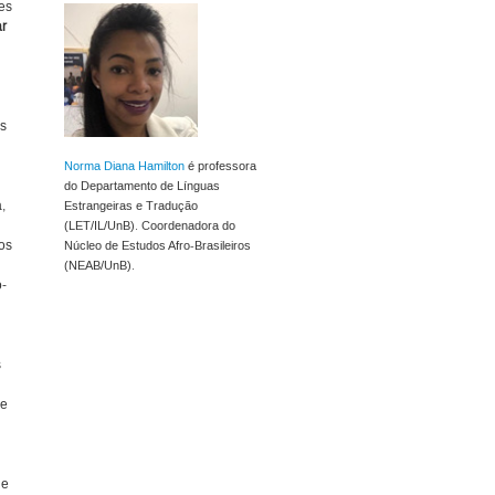
es
ar
as
Norma Diana Hamilton
é professora
do Departamento de Línguas
,
Estrangeiras e Tradução
(LET/IL/UnB). Coordenadora do
os
Núcleo de Estudos Afro-Brasileiros
(NEAB/UnB).
o-
s
ce
 e