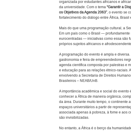
organizada por estudantes africanos e afric
da universidade. Com o tema
“Garantir a Di
os Objetivos da Agenda 2063”
, o evento se 
fortalecimento do diálogo entre África, Brasil
Mais do que uma programação cultural, a Sem
Em um país como o Brasil — profundamente m
eurocentradas — iniciativas como essa são f
próprios sujeitos africanos e afrodescendent
A programação do evento é ampla e diversa. In
gastronomia e feira de empreendedores negro
agenda científica composta por palestras e
e educação para as relações étnico-raciais. 
envolvendo a Secretaria de Direitos Humanos
Brasileiros – NEAB/UnB.
A importância acadêmica e social do evento 
conhecer a África de maneira orgânica, comp
da área. Durante muito tempo, o continente a
espaços universitários a partir de represent
associada apenas à pobreza, à fome e aos confl
são invisibilizadas.
No entanto, a África é o berço da humanidade