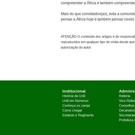
compreender a África é também compreender o
Mais do que convidados(as), toda a comunida
pensar a África hoje é também pensar novo
ATENÇÃO O conteúdo dos artigos é de responsabil
reproduzidos em qualquer tipo de mídia desde que 
autorização do autor.
Institucional
Administ
História da UnB
Reitoria
UnB em Números
Vice-Reitor
Conheça os campi
Conselhos
Como chegar
Decanatos
Estatuto e Regimento
Secretaria
Prefeitura