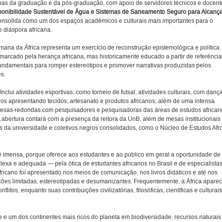
anas da graduação e da pós-graduação, com apoio de servidores técnicos e docent
sponibilidade Sustentável de Água e Sistemas de Saneamento Seguro para Alcanç
consolida como um dos espaços acadêmicos e culturais mais importantes para o
 e diáspora africana.
ana da África representa um exercício de reconstrução epistemológica e política.
arcado pela herança africana, mas historicamente educado a partir de referênci
undamentais para romper estereótipos e promover narrativas produzidas pelos
es.
clui atividades esportivas, como torneio de futsal; atividades culturais, com dança
s apresentando tecidos, artesanato e produtos africanos; além de uma intensa
 mesas-redondas com pesquisadores e pesquisadoras das áreas de estudos african
A abertura contará com a presença da reitora da UnB, além de mesas institucionais
 da universidade e coletivos negros consolidados, como o Núcleo de Estudos Afr
é imensa, porque oferece aos estudantes e ao público em geral a oportunidade de
lexa e adequada — pela ótica de estudantes africanos no Brasil e de especialista
fricano foi apresentado nos meios de comunicação, nos livros didáticos e até nos
ações limitadas, estereotipadas e desumanizantes. Frequentemente, a África apare
itos, enquanto suas contribuições civilizatórias, filosóficas, científicas e culturais
 e um dos continentes mais ricos do planeta em biodiversidade, recursos naturais