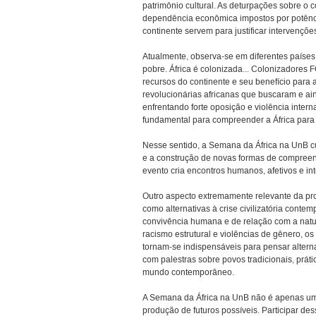
patrimônio cultural. As deturpações sobre o 
dependência econômica impostos por potênci
continente servem para justificar intervençõ
Atualmente, observa-se em diferentes países
pobre. África é colonizada... Colonizadores 
recursos do continente e seu benefício para
revolucionárias africanas que buscaram e a
enfrentando forte oposição e violência inter
fundamental para compreender a África para a
Nesse sentido, a Semana da África na UnB c
e a construção de novas formas de compreen
evento cria encontros humanos, afetivos e in
Outro aspecto extremamente relevante da pr
como alternativas à crise civilizatória con
convivência humana e de relação com a natur
racismo estrutural e violências de gênero, o
tornam-se indispensáveis para pensar altern
com palestras sobre povos tradicionais, prát
mundo contemporâneo.
A Semana da África na UnB não é apenas um e
produção de futuros possíveis. Participar de