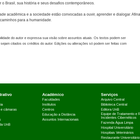
 Brasil, sua história e seus desafios contemporâneos.
de acadêmica e a sociedade estão convocadas a ouvir, aprender e dialogar. Afina
s caminhos para a humanidade.
idade do autor e expressa sua visão sobre assuntos atuais. Os textos podem ser
sejam citados os créditos do autor. Edições ou alterações só podem ser feitas com
rativo
Acadêmico
Serviços
Faculdades
Arquivo Central
ia
Institutos
Biblioteca Central
 e câmaras
Centros
Editora UnB
Equipe de Tratamento e 
Educação a Distância
Incidentes Cibernéticos
s
Assuntos Internacionais
Fazenda Água Limpa
 da UnB
Hospital Universitário
Hospitais Veterinários
Restaurante Universitário