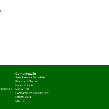
l,
Comunicação
Atendimento a Jornalistas
Fale com a Secom
Canais Oficiais
Resposta a
Marca UnB
Campanha Institucional 2025
Planner 2024
UnB TV