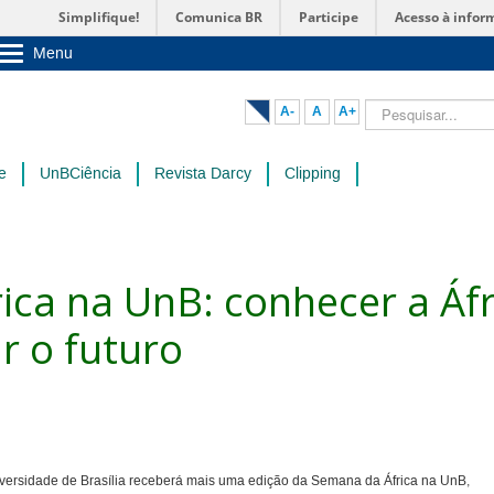
Simplifique!
Comunica BR
Participe
Acesso à infor
Menu
Sobre a UnB
Unidades acadêmicas
Pesquisar...
A-
A
A+
Estude na UnB
Graduação
Pós-Graduação
e
UnBCiência
Revista Darcy
Clipping
Administração
Servidor
ica na UnB: conhecer a Áfr
r o futuro
iversidade de Brasília receberá mais uma edição da Semana da África na UnB,