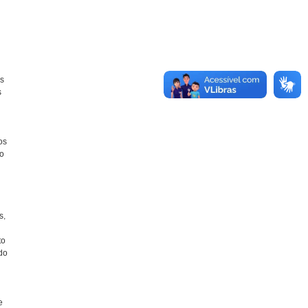
as
s
os
 o
s,
to
do
e