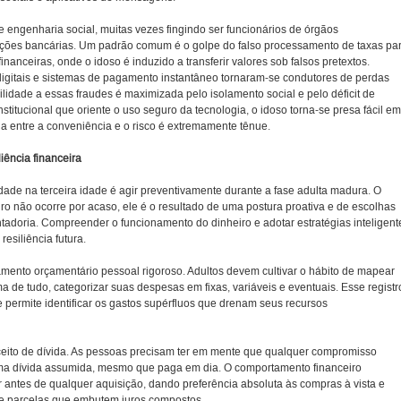
 engenharia social, muitas vezes fingindo ser funcionários de órgãos
uições bancárias. Um padrão comum é o golpe do falso processamento de taxas pa
inanceiras, onde o idoso é induzido a transferir valores sob falsos pretextos.
 digitais e sistemas de pagamento instantâneo tornaram-se condutores de perdas
ilidade a essas fraudes é maximizada pelo isolamento social e pelo déficit de
nstitucional que oriente o uso seguro da tecnologia, o idoso torna-se presa fácil em
ha entre a conveniência e o risco é extremamente tênue.
liência financeira
idade na terceira idade é agir preventivamente durante a fase adulta madura. O
ro não ocorre por acaso, ele é o resultado de uma postura proativa e de escolhas
tadoria. Compreender o funcionamento do dinheiro e adotar estratégias inteligent
resiliência futura.
amento orçamentário pessoal rigoroso. Adultos devem cultivar o hábito de mapear
 de tudo, categorizar suas despesas em fixas, variáveis e eventuais. Esse registr
 permite identificar os gastos supérfluos que drenam seus recursos
ceito de dívida. As pessoas precisam ter em mente que qualquer compromisso
 uma dívida assumida, mesmo que paga em dia. O comportamento financeiro
ir antes de qualquer aquisição, dando preferência absoluta às compras à vista e
e parcelas que embutem juros compostos.