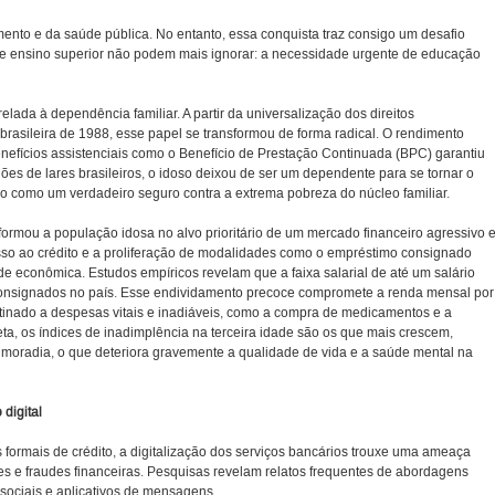
mento e da saúde pública. No entanto, essa conquista traz consigo um desafio
s de ensino superior não podem mais ignorar: a necessidade urgente de educação
lada à dependência familiar. A partir da universalização dos direitos
 brasileira de 1988, esse papel se transformou de forma radical. O rendimento
nefícios assistenciais como o Benefício de Prestação Continuada (BPC) garantiu
es de lares brasileiros, o idoso deixou de ser um dependente para se tornar o
do como um verdadeiro seguro contra a extrema pobreza do núcleo familiar.
ormou a população idosa no alvo prioritário de um mercado financeiro agressivo e
cesso ao crédito e a proliferação de modalidades como o empréstimo consignado
e econômica. Estudos empíricos revelam que a faixa salarial de até um salário
consignados no país. Esse endividamento precoce compromete a renda mensal por
tinado a despesas vitais e inadiáveis, como a compra de medicamentos e a
a, os índices de inadimplência na terceira idade são os que mais crescem,
 moradia, o que deteriora gravemente a qualidade de vida e a saúde mental na
digital
ormais de crédito, a digitalização dos serviços bancários trouxe uma ameaça
pes e fraudes financeiras. Pesquisas revelam relatos frequentes de abordagens
 sociais e aplicativos de mensagens.