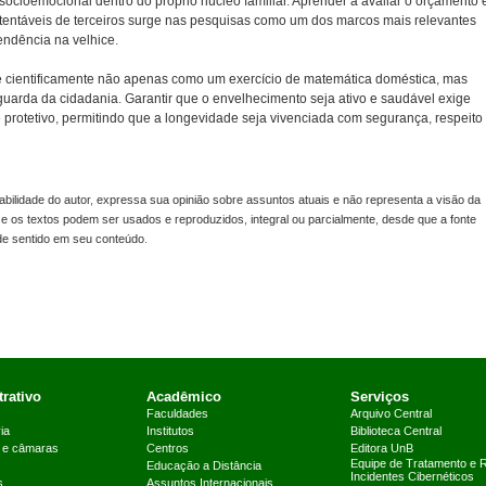
ocioemocional dentro do próprio núcleo familiar. Aprender a avaliar o orçamento 
tentáveis de terceiros surge nas pesquisas como um dos marcos mais relevantes
endência na velhice.
se cientificamente não apenas como um exercício de matemática doméstica, mas
guarda da cidadania. Garantir que o envelhecimento seja ativo e saudável exige
protetivo, permitindo que a longevidade seja vivenciada com segurança, respeito
lidade do autor, expressa sua opinião sobre assuntos atuais e não representa a visão da
s e os textos podem ser usados e reproduzidos, integral ou parcialmente, desde que a fonte
 de sentido em seu conteúdo.
rativo
Acadêmico
Serviços
Faculdades
Arquivo Central
ia
Institutos
Biblioteca Central
 e câmaras
Centros
Editora UnB
Equipe de Tratamento e 
Educação a Distância
Incidentes Cibernéticos
s
Assuntos Internacionais