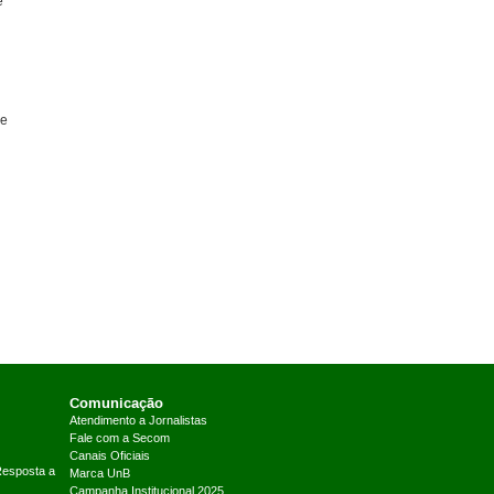
e
 e
Comunicação
Atendimento a Jornalistas
Fale com a Secom
Canais Oficiais
Resposta a
Marca UnB
Campanha Institucional 2025