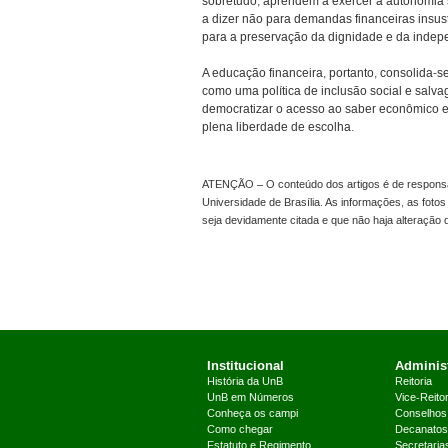
sobretudo, aprendem a exercer a autonomia s
a dizer não para demandas financeiras insus
para a preservação da dignidade e da indep
A educação financeira, portanto, consolida-
como uma política de inclusão social e salva
democratizar o acesso ao saber econômico e 
plena liberdade de escolha.
ATENÇÃO – O conteúdo dos artigos é de responsabi
Universidade de Brasília. As informações, as foto
seja devidamente citada e que não haja alteração
Institucional
Administ
História da UnB
Reitoria
UnB em Números
Vice-Reitor
Conheça os campi
Conselhos
Como chegar
Decanatos
Estatuto e Regimento
Secretaria