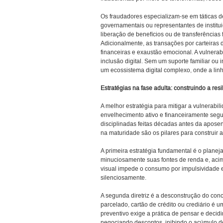
Os fraudadores especializam-se em táticas de
governamentais ou representantes de instit
liberação de benefícios ou de transferências f
Adicionalmente, as transações por carteiras
financeiras e exaustão emocional. A vulnerab
inclusão digital. Sem um suporte familiar ou i
um ecossistema digital complexo, onde a lin
Estratégias na fase adulta: construindo a resi
A melhor estratégia para mitigar a vulnerabil
envelhecimento ativo e financeiramente segu
disciplinadas feitas décadas antes da aposen
na maturidade são os pilares para construir a 
A primeira estratégia fundamental é o planej
minuciosamente suas fontes de renda e, acima
visual impede o consumo por impulsividade e
silenciosamente.
A segunda diretriz é a desconstrução do con
parcelado, cartão de crédito ou crediário é
preventivo exige a prática de pensar e decid
negociando descontos, inibindo o acúmulo d