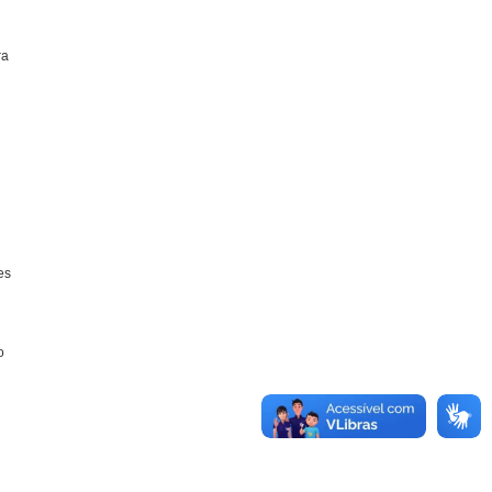
ra
es
o