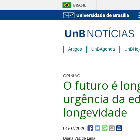
BRASIL
Artigos
UnBAgenda
UnBHoj
OPINIÃO
O futuro é lon
urgência da e
longevidade
01/07/2026
Diana Vaz de Lima