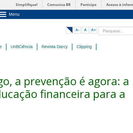
Simplifique!
Comunica BR
Participe
Acesso à infor
Menu
Sobre a UnB
Unidades acadêmicas
Pesquisar...
A-
A
A+
Estude na UnB
Graduação
Pós-Graduação
e
UnBCiência
Revista Darcy
Clipping
Administração
Servidor
go, a prevenção é agora: a
ducação financeira para a