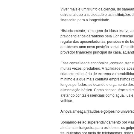
Viver mais é um triunfo da ciência, do sanea
estrutural que a sociedade e as instituiçõe
financeira para a longevidade.
Historicamente, a imagem do idoso esteve atre
previdenciários garantidos pela Constituição
regular das aposentadorias, pensões e de be
aos idosos uma nova posição social. Em milhõ
provedor financeiro principal da casa, atuan
Essa centralidade econômica, contudo, transf
muitas vezes, predatório. A facilidade de a
criaram um cenário de extrema vulnerabilidad
mínimo é a que mais contrata empréstimos 
longos períodos, sufocando o orçamento des
alimentação básica. Como consequência diret
afetando contas essenciais como água, luz e
velhice.
A nova ameaça: fraudes e golpes no universo 
Somando-se ao superendividamento por vias f
ainda mais traiçoeira para os idosos: os gol
fraudulentas por meio de telefonemas, redes