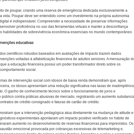
 hábito de poupar, criando uma reserva de emergência dedicada exclusivamente a
a vida. Poupar deve ser entendido como um investimento na própria autonomia
a digital é indispensável. Compreender a necessidade de preservar informações
envolver proficiência no uso das ferramentas virtuais e manter a desconfiança
ão habilidades de sobrevivência econômica essenciais no mundo contemporâneo.
tervenções educativas
dos científicos robustos baseados em avaliações de impacto trazem dados
rvenções voltadas à alfabetização financeira de adultos seniores. A mensuração d
 que a educação financeira possui um poder transformador direto sobre os
 comportamento social.
amas de intervenção social com idosos de baixa renda demonstram que, após
ceira, os idosos apresentam uma redução significativa nas taxas de inadimplênci
o. O ganho de conhecimento técnico sobre o funcionamento de juros e
 público contra práticas abusivas de mercado, registrando um aumento substancia
ntratos de crédito consignado e faturas de cartão de crédito.
 mostram que a intervenção pedagógica atua diretamente na mudança de atitude e
agnósticos experimentais apontaram um impacto positivo verificado no hábito de
eraram aumento no desenvolvimento de reservas financeiras para imprevistos. Os
xaustão emocional provocada por cobranças excessivas de telemarketing e,