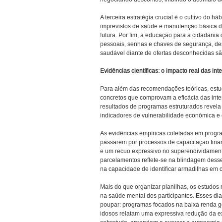
A terceira estratégia crucial é o cultivo do
imprevistos de saúde e manutenção básica d
futura. Por fim, a educação para a cidadani
pessoais, senhas e chaves de segurança, des
saudável diante de ofertas desconhecidas s
Evidências científicas: o impacto real das in
Para além das recomendações teóricas, estu
concretos que comprovam a eficácia das inte
resultados de programas estruturados revela
indicadores de vulnerabilidade econômica e
As evidências empíricas coletadas em progr
passarem por processos de capacitação finan
e um recuo expressivo no superendividament
parcelamentos reflete-se na blindagem desse
na capacidade de identificar armadilhas em co
Mais do que organizar planilhas, os estudos
na saúde mental dos participantes. Esses di
poupar: programas focados na baixa renda g
idosos relatam uma expressiva redução da e