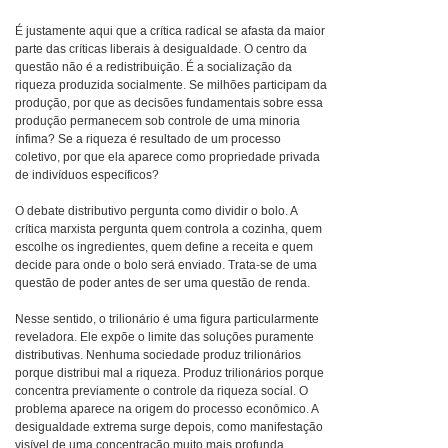
É justamente aqui que a crítica radical se afasta da maior
parte das críticas liberais à desigualdade. O centro da
questão não é a redistribuição. É a socialização da
riqueza produzida socialmente. Se milhões participam da
produção, por que as decisões fundamentais sobre essa
produção permanecem sob controle de uma minoria
ínfima? Se a riqueza é resultado de um processo
coletivo, por que ela aparece como propriedade privada
de indivíduos específicos?
O debate distributivo pergunta como dividir o bolo. A
crítica marxista pergunta quem controla a cozinha, quem
escolhe os ingredientes, quem define a receita e quem
decide para onde o bolo será enviado. Trata-se de uma
questão de poder antes de ser uma questão de renda.
Nesse sentido, o trilionário é uma figura particularmente
reveladora. Ele expõe o limite das soluções puramente
distributivas. Nenhuma sociedade produz trilionários
porque distribui mal a riqueza. Produz trilionários porque
concentra previamente o controle da riqueza social. O
problema aparece na origem do processo econômico. A
desigualdade extrema surge depois, como manifestação
visível de uma concentração muito mais profunda.