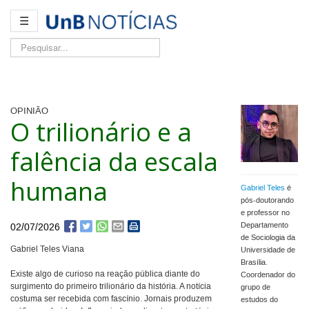
☰
Pesquisar...
OPINIÃO
O trilionário e a
falência da escala
humana
Gabriel Teles
é
pós-doutorando
e professor no
Departamento
02/07/2026
de Sociologia da
Gabriel Teles Viana
Universidade de
Brasília.
Existe algo de curioso na reação pública diante do
Coordenador do
surgimento do primeiro trilionário da história. A notícia
grupo de
costuma ser recebida com fascínio. Jornais produzem
estudos do