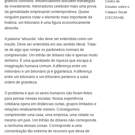
gráficos coloridos. Influenciadores discutem estratégias
Centro de
de investimento. Admiradores celebram mais uma prova
Estudos sobre o
da genialidade empresarial contemporânea. Quase
Colapso Social
ninguém parece notar o elemento mais importante da
(CECS/UnB).
história: um trilionário é uma figura economicamente
absurda.
A palavra “absurda” não deve ser entendida como um
insulto. Deve ser entendida em seu sentido literal. Trata-
se de algo que rompe os parâmetros normais de
compreensão. Um trilhão de dólares não é apenas muito
dinheiro. É uma quantidade de riqueza que escapa à
imaginação humana comum. A diferença entre um
milionário e um bilionário já é gigantesca. A diferença
entre um bilionário e um trilionário pertence a outra
ordem de grandeza.
O problema é que os seres humanos não foram feitos
para pensar nessas escalas. Nossa experiência
cotidiana opera em distâncias curtas, grupos limitados e
relações relativamente visíveis. Conseguimos
compreender uma casa, uma empresa, uma cidade ou
mesmo um país. Um trilhão de dólares não corresponde
a nenhuma dessas coisas. Corresponde a uma
concentração tão extrema de recursos que deixa de