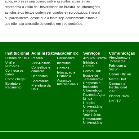
autor, expressa sua opinião sobre assuntos atuais e não
representa a visão da Universidade de Brasília. As informações,
as fotos e os textos podem ser usados e reproduzidos, integral
ou parcialmente, desde que a fonte seja devidamente citada e
que não haja alteração de sentido em seu conteúdo.
Institucional
Administrativo
Acadêmico
Serviços
Comunicação
Atendimento a
História da UnB
Reitoria
Faculdades
Arquivo Central
Jornalistas
UnB em
Biblioteca
Vice-Reitoria
Institutos
Fale com a
Números
Central
Conselhos e
Centros
Secom
Conheça os
câmaras
Editora UnB
Educação a
campi
Canais Oficiais
Equipe de
Decanatos
Distância
Como chegar
Tratamento e
Marca UnB
Assuntos
Secretarias
Resposta a
Estatuto e
Campanha
Internacionais
Prefeitura da
Incidentes
Regimento
Institucional
UnB
Cibernéticos
2025
Fazenda Água
Planner 2024
Limpa
UnB TV
Hospital
Universitário
Hospitais
Veterinários
Restaurante
Universitário