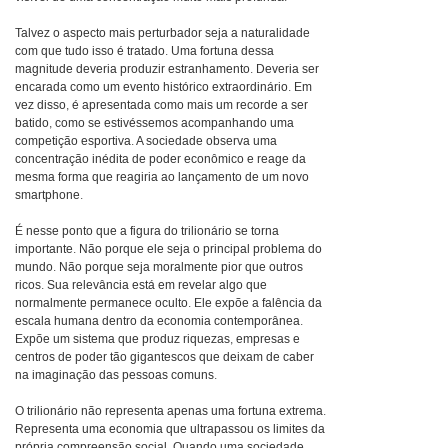
Talvez o aspecto mais perturbador seja a naturalidade
com que tudo isso é tratado. Uma fortuna dessa
magnitude deveria produzir estranhamento. Deveria ser
encarada como um evento histórico extraordinário. Em
vez disso, é apresentada como mais um recorde a ser
batido, como se estivéssemos acompanhando uma
competição esportiva. A sociedade observa uma
concentração inédita de poder econômico e reage da
mesma forma que reagiria ao lançamento de um novo
smartphone.
É nesse ponto que a figura do trilionário se torna
importante. Não porque ele seja o principal problema do
mundo. Não porque seja moralmente pior que outros
ricos. Sua relevância está em revelar algo que
normalmente permanece oculto. Ele expõe a falência da
escala humana dentro da economia contemporânea.
Expõe um sistema que produz riquezas, empresas e
centros de poder tão gigantescos que deixam de caber
na imaginação das pessoas comuns.
O trilionário não representa apenas uma fortuna extrema.
Representa uma economia que ultrapassou os limites da
própria compreensão social. Quando uma sociedade