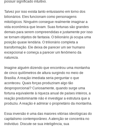
possuir significado intuitivo.
Talvez por isso exista tanto entusiasmo em torno dos
bilionários. Eles funcionam como personagens
mitológicos. Ninguém consegue realmente imaginar a
vida econômica que levam. Suas fortunas são grandes
demais para serem compreendidas e justamente por isso
se tornam objetos de fantasia. O bilionário já ocupa uma
posição quase lendária. O trilionário completa a
transformação. Ele deixa de parecer um ser humano
excepcional e começa a parecer um fenômeno da
natureza.
Imagine alguém dizendo que encontrou uma montanha
de cinco quilômetros de altura surgindo no meio de
Brasília. A reação imediata seria perguntar o que
aconteceu. Quais forças produziram algo tão
desproporcional? Curiosamente, quando surge uma
fortuna equivalente à riqueza anual de países inteiros, a
reação predominante não é investigar a estrutura que a
produziu. A reação é admirar o proprietário da montanha.
Essa inversão é uma das maiores vitórias ideológicas do
capitalismo contemporâneo. A atenção se concentra no
indivíduo. Discute-se sua inteligência, sua