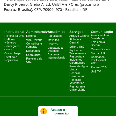
Darcy Ribeiro, Gleba A, Ed.
UnBTV
e PCTec (próximo à
Fiocruz Brasília). CEP: 70904- 970 - Brasília – DF
Institucional
Administrativo
Acadêmico
Serviços
Comunicação
Atendimento a
História da UnB
Reitoria
Faculdades
Arquivo Central
Jornalistas
UnB em
Biblioteca
Vice-Reitoria
Institutos
Fale com a
Números
Central
Conselhos e
Centros
Secom
Conheça os
câmaras
Editora UnB
Educação a
campi
Canais Oficiais
Equipe de
Decanatos
Distância
Como chegar
Tratamento e
Marca UnB
Assuntos
Secretarias
Resposta a
Estatuto e
Campanha
Internacionais
Prefeitura da
Incidentes
Regimento
Institucional
UnB
Cibernéticos
2025
Fazenda Água
Planner 2024
Limpa
UnB TV
Hospital
Universitário
Hospitais
Veterinários
Restaurante
Universitário
Acesso à
Informação