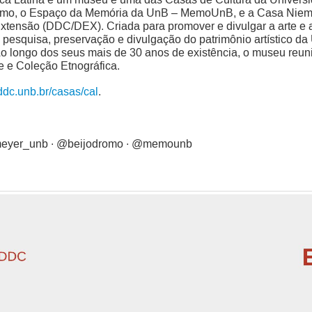
omo, o Espaço da Memória da UnB – MemoUnB, e a Casa Niemey
xtensão (DDC/DEX). Criada para promover e divulgar a arte e a
pesquisa, preservação e divulgação do patrimônio artístico d
 Ao longo dos seus mais de 30 anos de existência, o museu reu
e e Coleção Etnográfica.
dc.unb.br/casas/cal
.
meyer_unb · @beijodromo · @memounb