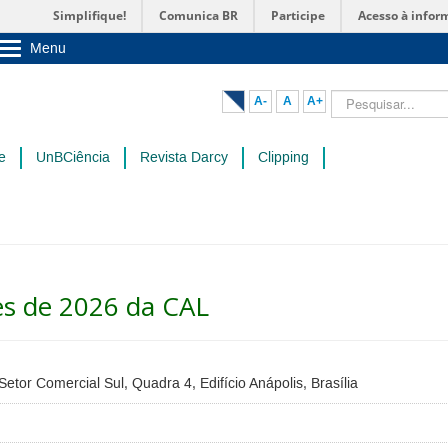
Simplifique!
Comunica BR
Participe
Acesso à infor
Menu
Sobre a UnB
Unidades acadêmicas
Pesquisar...
A-
A
A+
Estude na UnB
Graduação
Pós-Graduação
e
UnBCiência
Revista Darcy
Clipping
Administração
Servidor
es de 2026 da CAL
etor Comercial Sul, Quadra 4, Edifício Anápolis, Brasília