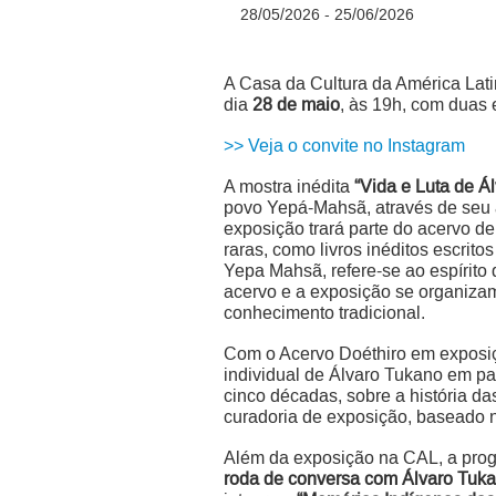
28/05/2026 - 25/06/2026
A Casa da Cultura da América Lati
dia
28 de maio
, às 19h, com duas 
>> Veja o convite no Instagram
A mostra inédita
“Vida e Luta de Á
povo Yepá-Mahsã, através de seu a
exposição trará parte do acervo de 
raras, como livros inéditos escri
Yepa Mahsã, refere-se ao espírito
acervo e a exposição se organizam
conhecimento tradicional.
Com o Acervo Doéthiro em exposiçã
individual de Álvaro Tukano em pa
cinco décadas, sobre a história d
curadoria de exposição, baseado n
Além da exposição na CAL, a prog
roda de conversa com Álvaro Tuk