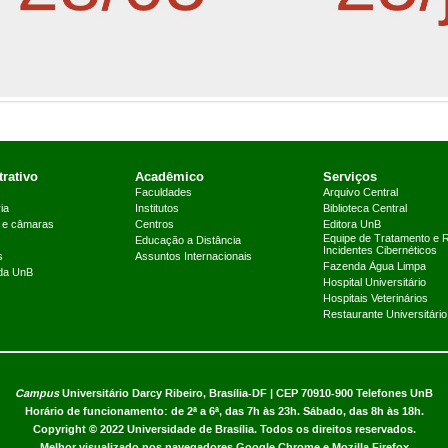
rativo
Acadêmico
Serviços
Faculdades
Arquivo Central
ia
Institutos
Biblioteca Central
 e câmaras
Centros
Editora UnB
Equipe de Tratamento e 
Educação a Distância
Incidentes Cibernéticos
s
Assuntos Internacionais
Fazenda Água Limpa
 da UnB
Hospital Universitário
Hospitais Veterinários
Restaurante Universitário
Campus
Universitário Darcy Ribeiro,
Brasília-DF | CEP 70910-900
Telefones UnB
Horário de funcionamento: de 2ª a 6ª, das 7h às 23h. Sábado, das 8h às 18h.
Copyright © 2022
Universidade de Brasília
.
Todos os direitos reservados.
Melhor visualizado nos navegadores Google Chrome e Mozilla Firefox