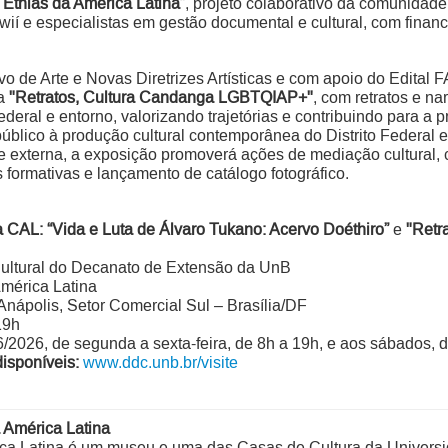
Etnias da América Latina”
, projeto colaborativo da comunida
í e especialistas em gestão documental e cultural, com financi
 de Arte e Novas Diretrizes Artísticas e com apoio do Edital FA
ra
"Retratos, Cultura Candanga LGBTQIAP+"
, com retratos e na
deral e entorno, valorizando trajetórias e contribuindo para a 
público à produção cultural contemporânea do Distrito Federal e 
 externa, a exposição promoverá ações de mediação cultural,
s formativas e lançamento de catálogo fotográfico.
a CAL:
“Vida e Luta de Álvaro Tukano: Acervo Doéthiro”
e
"Retr
Cultural do Decanato de Extensão da UnB
mérica Latina
Anápolis, Setor Comercial Sul – Brasília/DF
19h
/2026, de segunda a sexta-feira, de 8h a 19h, e aos sábados, d
disponíveis:
www.ddc.unb.br/visite
 América Latina
ca Latina é um museu e uma das Casas de Cultura da Universida