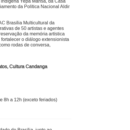
de indígena Yepa Mahsã, da Casa
amento da Política Nacional Aldir
C Brasília Multicultural da
rrativas de 50 artistas e agentes
preservação da memória artística
fortalecer o diálogo extensionista
 como rodas de conversa,
atos, Cultura Candanga
e 8h a 12h (exceto feriados)
de de Brasília, junto ao