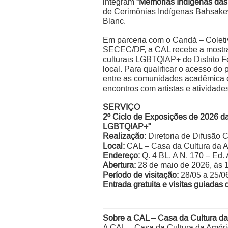
integram
“Memórias Indígenas das 
de Cerimônias Indígenas Bahsakewi
Blanc.
Em parceria com o Candá – Coletivo
SECEC/DF, a CAL recebe a most
culturais LGBTQIAP+ do Distrito Fe
local. Para qualificar o acesso do 
entre as comunidades acadêmica e
encontros com artistas e atividade
SERVIÇO
2º Ciclo de Exposições de 2026 d
LGBTQIAP+"
Realização:
Diretoria de Difusão 
Local:
CAL – Casa da Cultura da A
Endereço:
Q. 4 BL. A N. 170 – Ed. 
Abertura:
28 de maio de 2026, às 
Período de visitação:
28/05 a 25/06
Entrada gratuita e visitas guiadas 
Sobre a CAL – Casa da Cultura da
A CAL – Casa da Cultura da Améri