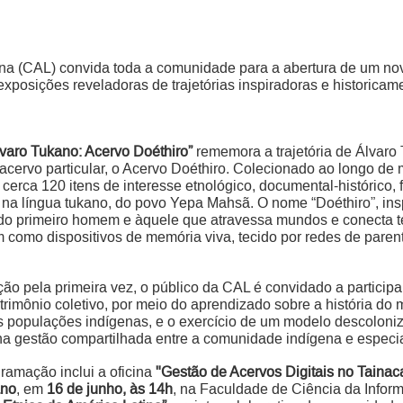
na (CAL) convida toda a comunidade para a abertura de um novo 
exposições reveladoras de trajetórias inspiradoras e historicam
lvaro Tukano: Acervo Doéthiro”
rememora a trajetória de Álvaro 
cervo particular, o Acervo Doéthiro. Colecionado ao longo de m
cerca 120 itens de interesse etnológico, documental-histórico, f
tos na língua tukano, do povo Yepa Mahsã. O nome “Doéthiro”, i
 do primeiro homem e àquele que atravessa mundos e conecta te
 como dispositivos de memória viva, tecido por redes de parent
o pela primeira vez, o público da CAL é convidado a particip
trimônio coletivo, por meio do aprendizado sobre a história do
as populações indígenas, e o exercício de um modelo descoloni
a gestão compartilhada entre a comunidade indígena e especia
ramação inclui a oficina
"Gestão de Acervos Digitais no Tainac
ano
, em
16 de junho, às 14h
, na Faculdade de Ciência da Infor