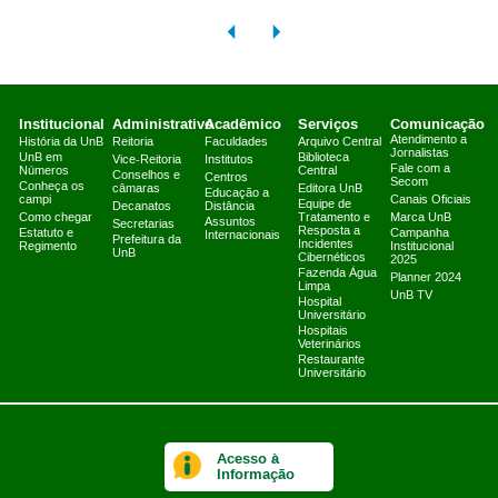
Institucional
Administrativo
Acadêmico
Serviços
Comunicação
Atendimento a
História da UnB
Reitoria
Faculdades
Arquivo Central
Jornalistas
UnB em
Biblioteca
Vice-Reitoria
Institutos
Fale com a
Números
Central
Conselhos e
Centros
Secom
Conheça os
câmaras
Editora UnB
Educação a
campi
Canais Oficiais
Equipe de
Decanatos
Distância
Como chegar
Tratamento e
Marca UnB
Assuntos
Secretarias
Resposta a
Estatuto e
Campanha
Internacionais
Prefeitura da
Incidentes
Regimento
Institucional
UnB
Cibernéticos
2025
Fazenda Água
Planner 2024
Limpa
UnB TV
Hospital
Universitário
Hospitais
Veterinários
Restaurante
Universitário
Acesso à
Informação