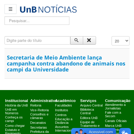
☰
Pesquisar...
Digite parte do título
Exibir #
Secretaria de Meio Ambiente lança
campanha contra abandono de animais nos
campi da Universidade
Institucional
Administrativo
Acadêmico
Serviços
Comunicação
Atendimento a
História da UnB
Reitoria
Faculdades
Arquivo Central
Jornalistas
UnB em
Biblioteca
Vice-Reitoria
Institutos
Fale com a
Números
Central
Conselhos e
Centros
Secom
Conheça os
câmaras
Editora UnB
Educação a
campi
Canais Oficiais
Equipe de
Decanatos
Distância
Como chegar
Tratamento e
Marca UnB
Assuntos
Secretarias
Resposta a
Estatuto e
Campanha
Internacionais
Prefeitura da
Incidentes
Regimento
Institucional