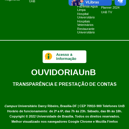
UnB
Cibernéticos
2025
Fazenda Água
Planner 2024
Limpa
UnB TV
Hospital
Universitário
Hospitais
Veterinários
Restaurante
Universitário
Acesso à
Informação
OUVIDORIA
UnB
TRANSPARÊNCIA E PRESTAÇÃO DE CONTAS
Campus
Universitário Darcy Ribeiro,
Brasília-DF | CEP 70910-900
Telefones UnB
Horário de funcionamento: de 2ª a 6ª, das 7h às 23h. Sábado, das 8h às 18h.
Copyright © 2022
Universidade de Brasília
.
Todos os direitos reservados.
Melhor visualizado nos navegadores Google Chrome e Mozilla Firefox