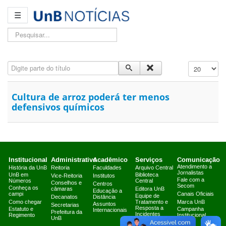
☰
Pesquisar...
Digite parte do título
Exibir #
Cultura de arroz poderá ter menos
defensivos químicos
Institucional
Administrativo
Acadêmico
Serviços
Comunicação
Atendimento a
História da UnB
Reitoria
Faculdades
Arquivo Central
Jornalistas
UnB em
Biblioteca
Vice-Reitoria
Institutos
Fale com a
Números
Central
Conselhos e
Centros
Secom
Conheça os
câmaras
Editora UnB
Educação a
campi
Canais Oficiais
Equipe de
Decanatos
Distância
Como chegar
Tratamento e
Marca UnB
Assuntos
Secretarias
Resposta a
Estatuto e
Campanha
Internacionais
Prefeitura da
Incidentes
Regimento
Institucional
UnB
Cibernéticos
2025