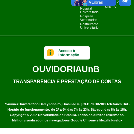
Fazenda Água
Planner 2024
Limpa
UnB TV
Hospital
Universitário
Hospitais
Veterinários
Restaurante
Universitário
Acesso à
Informação
OUVIDORIA
UnB
TRANSPARÊNCIA E PRESTAÇÃO DE CONTAS
Campus
Universitário Darcy Ribeiro,
Brasília-DF | CEP 70910-900
Telefones UnB
Horário de funcionamento: de 2ª a 6ª, das 7h às 23h. Sábado, das 8h às 18h.
Copyright © 2022
Universidade de Brasília
.
Todos os direitos reservados.
Melhor visualizado nos navegadores Google Chrome e Mozilla Firefox