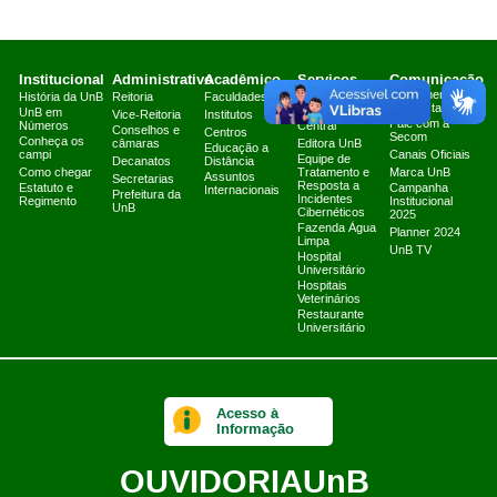
Institucional
Administrativo
Acadêmico
Serviços
Comunicação
Atendimento a
História da UnB
Reitoria
Faculdades
Arquivo Central
Jornalistas
UnB em
Biblioteca
Vice-Reitoria
Institutos
Fale com a
Números
Central
Conselhos e
Centros
Secom
Conheça os
câmaras
Editora UnB
Educação a
campi
Canais Oficiais
Equipe de
Decanatos
Distância
Como chegar
Tratamento e
Marca UnB
Assuntos
Secretarias
Resposta a
Estatuto e
Campanha
Internacionais
Prefeitura da
Incidentes
Regimento
Institucional
UnB
Cibernéticos
2025
Fazenda Água
Planner 2024
Limpa
UnB TV
Hospital
Universitário
Hospitais
Veterinários
Restaurante
Universitário
Acesso à
Informação
OUVIDORIA
UnB