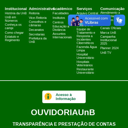
Institucional
Administrativo
Acadêmico
Serviços
Comunicação
Atendimento a
História da UnB
Reitoria
Faculdades
Arquivo Central
Jornalistas
UnB em
Biblioteca
Vice-Reitoria
Institutos
Fale com a
Números
Central
Conselhos e
Centros
Secom
Conheça os
câmaras
Editora UnB
Educação a
campi
Canais Oficiais
Equipe de
Decanatos
Distância
Como chegar
Tratamento e
Marca UnB
Assuntos
Secretarias
Resposta a
Estatuto e
Campanha
Internacionais
Prefeitura da
Incidentes
Regimento
Institucional
UnB
Cibernéticos
2025
Fazenda Água
Planner 2024
Limpa
UnB TV
Hospital
Universitário
Hospitais
Veterinários
Restaurante
Universitário
Acesso à
Informação
OUVIDORIA
UnB
TRANSPARÊNCIA E PRESTAÇÃO DE CONTAS