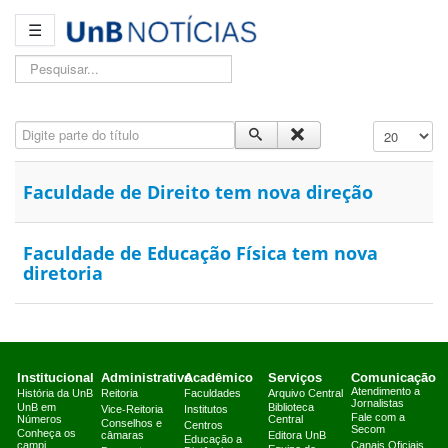
☰
Pesquisar...
Digite parte do título
Exibir #
Faculdade de Direito tem nova direção
Faculdade de Educação Física tem nova
diretoria
Institucional
Administrativo
Acadêmico
Serviços
Comunicação
Atendimento a
História da UnB
Reitoria
Faculdades
Arquivo Central
Jornalistas
UnB em
Biblioteca
Vice-Reitoria
Institutos
Fale com a
Números
Central
Conselhos e
Centros
Secom
Conheça os
câmaras
Editora UnB
Educação a
campi
Canais Oficiais