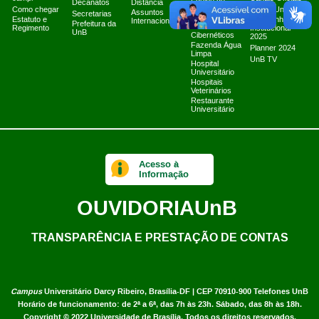
Equipe de
Decanatos
Distância
Como chegar
Tratamento e
Marca UnB
Assuntos
Secretarias
Resposta a
Estatuto e
Campanha
Internacionais
Prefeitura da
Incidentes
Regimento
Institucional
UnB
Cibernéticos
2025
Fazenda Água
Planner 2024
Limpa
UnB TV
Hospital
Universitário
Hospitais
Veterinários
Restaurante
Universitário
Acesso à
Informação
OUVIDORIA
UnB
TRANSPARÊNCIA E PRESTAÇÃO DE CONTAS
Campus
Universitário Darcy Ribeiro,
Brasília-DF | CEP 70910-900
Telefones UnB
Horário de funcionamento: de 2ª a 6ª, das 7h às 23h. Sábado, das 8h às 18h.
Copyright © 2022
Universidade de Brasília
.
Todos os direitos reservados.