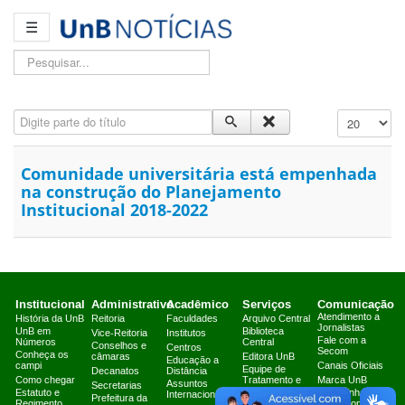
☰
Pesquisar...
Digite parte do título
Exibir #
Comunidade universitária está empenhada
na construção do Planejamento
Institucional 2018-2022
Institucional
Administrativo
Acadêmico
Serviços
Comunicação
Atendimento a
História da UnB
Reitoria
Faculdades
Arquivo Central
Jornalistas
UnB em
Biblioteca
Vice-Reitoria
Institutos
Fale com a
Números
Central
Conselhos e
Centros
Secom
Conheça os
câmaras
Editora UnB
Educação a
campi
Canais Oficiais
Equipe de
Decanatos
Distância
Como chegar
Tratamento e
Marca UnB
Assuntos
Secretarias
Resposta a
Estatuto e
Campanha
Internacionais
Prefeitura da
Incidentes
Regimento
Institucional