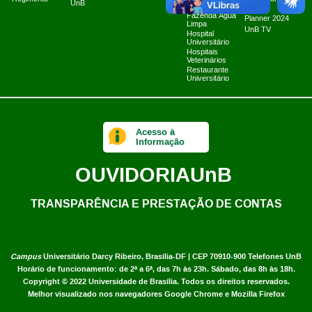
UnB
Cibernéticos
2025
Fazenda Água
Planner 2024
Limpa
UnB TV
Hospital
Universitário
Hospitais
Veterinários
Restaurante
Universitário
Acesso à
Informação
OUVIDORIA
UnB
TRANSPARÊNCIA E PRESTAÇÃO DE CONTAS
Campus
Universitário Darcy Ribeiro,
Brasília-DF | CEP 70910-900
Telefones UnB
Horário de funcionamento: de 2ª a 6ª, das 7h às 23h. Sábado, das 8h às 18h.
Copyright © 2022
Universidade de Brasília
.
Todos os direitos reservados.
Melhor visualizado nos navegadores Google Chrome e Mozilla Firefox