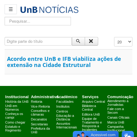
☰
Pesquisar...
Digite parte do título
Exibir #
Acordo entre UnB e IFB viabiliza ações de
extensão na Cidade Estrutural
Institucional
Administrativo
Acadêmico
Serviços
Comunicação
Atendimento a
História da UnB
Reitoria
Faculdades
Arquivo Central
Jornalistas
UnB em
Biblioteca
Vice-Reitoria
Institutos
Fale com a
Números
Central
Conselhos e
Centros
Secom
Conheça os
câmaras
Editora UnB
Educação a
campi
Canais Oficiais
Equipe de
Decanatos
Distância
Como chegar
Tratamento e
Marca UnB
Assuntos
Secretarias
Resposta a
Estatuto e
Campanha
Internacionais
Prefeitura da
Incidentes
Regimento
Institucional
UnB
Cibernéticos
2025