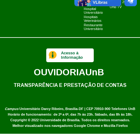
Fazenda Água
Planner 2024
Limpa
UnB TV
Hospital
Universitário
Hospitais
Veterinários
Restaurante
Universitário
Acesso à
Informação
OUVIDORIA
UnB
TRANSPARÊNCIA E PRESTAÇÃO DE CONTAS
Campus
Universitário Darcy Ribeiro,
Brasília-DF | CEP 70910-900
Telefones UnB
Horário de funcionamento: de 2ª a 6ª, das 7h às 23h. Sábado, das 8h às 18h.
Copyright © 2022
Universidade de Brasília
.
Todos os direitos reservados.
Melhor visualizado nos navegadores Google Chrome e Mozilla Firefox